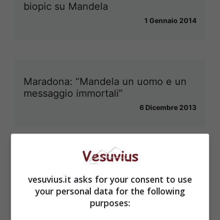
biopic su Mandela
1 Gennaio 2014
Maradona: “Mandela un uomo e un
messaggio immortali”
6 Dicembre 2013
Mandela “resuscita” sul presepe di
vesuvius.it asks for your consent to use
Napoli
your personal data for the following
6 Dicembre 2013
purposes: