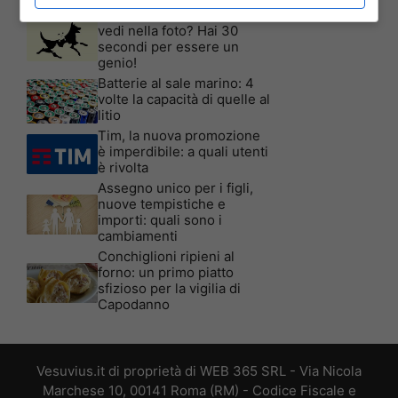
Test Visivo: Quanti Cani
vedi nella foto? Hai 30
secondi per essere un
genio!
Batterie al sale marino: 4
volte la capacità di quelle al
litio
Tim, la nuova promozione
è imperdibile: a quali utenti
è rivolta
Assegno unico per i figli,
nuove tempistiche e
importi: quali sono i
cambiamenti
Conchiglioni ripieni al
forno: un primo piatto
sfizioso per la vigilia di
Capodanno
Vesuvius.it di proprietà di WEB 365 SRL - Via Nicola
Marchese 10, 00141 Roma (RM) - Codice Fiscale e