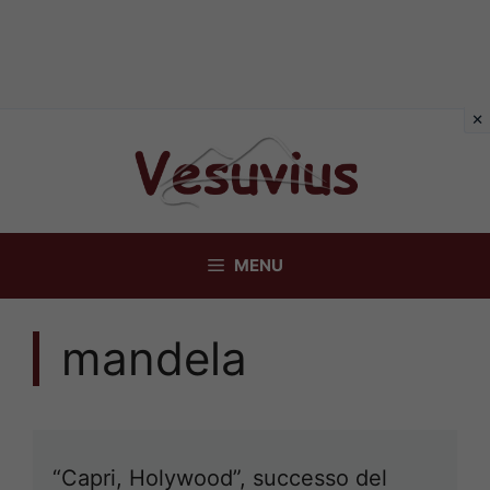
Vai
al
contenuto
MENU
mandela
“Capri, Holywood”, successo del