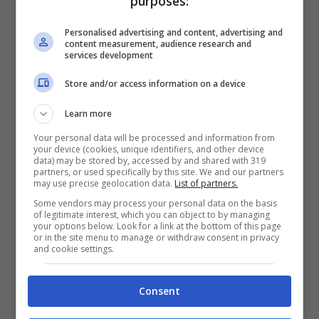
purposes:
Personalised advertising and content, advertising and
“
L’ho raffigurato col sorriso
– dice Ferrigno –
che
content measurement, audience research and
l’ha sempre contraddistinto
“.
services development
Store and/or access information on a device
Learn more
Your personal data will be processed and information from
your device (cookies, unique identifiers, and other device
data) may be stored by, accessed by and shared with 319
partners, or used specifically by this site. We and our partners
may use precise geolocation data.
List of partners.
Some vendors may process your personal data on the basis
of legitimate interest, which you can object to by managing
your options below. Look for a link at the bottom of this page
or in the site menu to manage or withdraw consent in privacy
and cookie settings.
Categorie
Consent
Cronaca
Tag
di virgilio
,
ferrigno
,
mandela
,
napoli
,
pastore
,