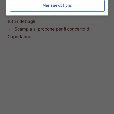
Manage options
presepe
,
san gregorio armeno
Stamane sciopero generale dei trasporti:
tutti i dettagli
Scampia si propone per il concerto di
Capodanno