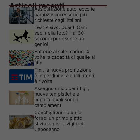
Articoli recenti
Assicurazione auto: ecco le
garanzie accessorie più
richieste dagli italiani
Test Visivo: Quanti Cani
vedi nella foto? Hai 30
secondi per essere un
genio!
Batterie al sale marino: 4
volte la capacità di quelle al
litio
Tim, la nuova promozione
è imperdibile: a quali utenti
è rivolta
Assegno unico per i figli,
nuove tempistiche e
importi: quali sono i
cambiamenti
Conchiglioni ripieni al
forno: un primo piatto
sfizioso per la vigilia di
Capodanno