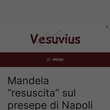
Vai
al
contenuto
MENU
Mandela
“resuscita” sul
presepe di Napoli