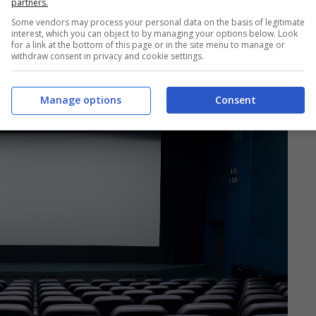
partners.
Some vendors may process your personal data on the basis of legitimate
interest, which you can object to by managing your options below. Look
for a link at the bottom of this page or in the site menu to manage or
withdraw consent in privacy and cookie settings.
Manage options
Consent