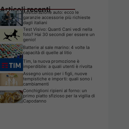
Articoli recenti
Assicurazione auto: ecco le
garanzie accessorie più richieste
dagli italiani
Test Visivo: Quanti Cani vedi nella
foto? Hai 30 secondi per essere un
genio!
Batterie al sale marino: 4 volte la
capacità di quelle al litio
Tim, la nuova promozione è
imperdibile: a quali utenti è rivolta
Assegno unico per i figli, nuove
tempistiche e importi: quali sono i
cambiamenti
Conchiglioni ripieni al forno: un
primo piatto sfizioso per la vigilia di
Capodanno