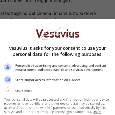
to convertito in legge il 15 luglio.
 al botteghino del cinema, innanzitutto si dovrà
 ha fatto sapere che tutti potranno ottenere uno
gitale, il bonus cinema sarà in vigore fin quando lo
saurirà.
 ottenerlo e quando
vesuvius.it asks for your consent to use your
personal data for the following purposes:
Personalised advertising and content, advertising and content
measurement, audience research and services development
Store and/or access information on a device
Learn more
Your personal data will be processed and information from your device
(cookies, unique identifiers, and other device data) may be stored by,
accessed by and shared with 319 partners, or used specifically by this
site. We and our partners may use precise geolocation data.
List of