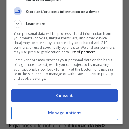
services development
Bonus da 550 euro,
Store and/or access information on a device
ecco come richiederlo
Learn more
sul sito dell’Inps
Your personal data will be processed and information from
your device (cookies, unique identifiers, and other device
data) may be stored by, accessed by and shared with 319
partners, or used specifically by this site. We and our partners
may use precise geolocation data.
List of partners.
Some vendors may process your personal data on the basis
of legitimate interest, which you can object to by managing
your options below. Look for a link at the bottom of this page
or in the site menu to manage or withdraw consent in privacy
and cookie settings.
Consent
Denaro (Screenshot da Facebook)
Manage options
È già possibile richiedere il
bonus da 550