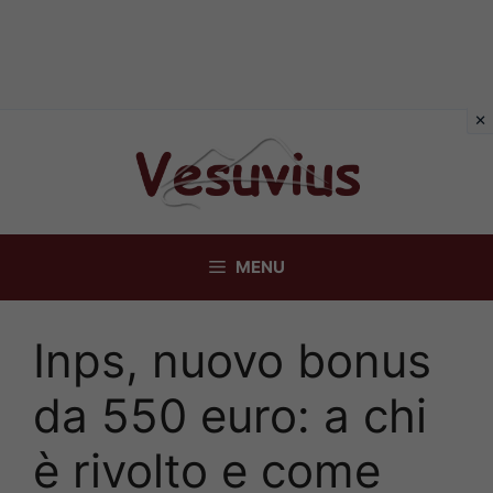
Vai
al
contenuto
MENU
Inps, nuovo bonus
da 550 euro: a chi
è rivolto e come