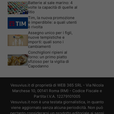
Batterie al sale marino: 4
volte la capacità di quelle al
litio
Tim, la nuova promozione
è imperdibile: a quali utenti
è rivolta
Assegno unico per i figli,
nuove tempistiche e
importi: quali sono i
cambiamenti
Conchiglioni ripieni al
forno: un primo piatto
sfizioso per la vigilia di
Capodanno
Vesuvius.it di proprietà di WEB 365 SRL - Via Nicola
Marchese 10, 00141 Roma (RM) - Codice Fiscale e
Partita I.V.A. 12279101005
Vesuvius.it non è una testata giornalistica, in quanto
viene aggiornato senza alcuna periodicità. Non può
pertanto considerarsi un prodotto editoriale ai sensi