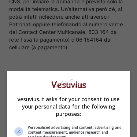
CNS, per inviare la domanda è prevista solo la
modalità telematica. Un’alternativa però c’è, si
potrà infatti richiedere anche attraverso i
Patronati oppure telefonando al numero verde
del Contact Center Multicanale, 803 164 da
rete fissa (a pagamento) e 06 164164 da
cellulare (a pagamento).
vesuvius.it asks for your consent to use
your personal data for the following
purposes:
Personalised advertising and content, advertising and
content measurement, audience research and