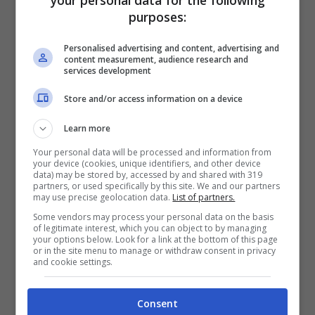
purposes:
Personalised advertising and content, advertising and
Come fare domanda
content measurement, audience research and
services development
per il voucher, anche
Store and/or access information on a device
per il secondo mese
Learn more
Your personal data will be processed and information from
your device (cookies, unique identifiers, and other device
data) may be stored by, accessed by and shared with 319
partners, or used specifically by this site. We and our partners
may use precise geolocation data.
List of partners.
Some vendors may process your personal data on the basis
of legitimate interest, which you can object to by managing
your options below. Look for a link at the bottom of this page
or in the site menu to manage or withdraw consent in privacy
and cookie settings.
Consent
Foto Pexels.com