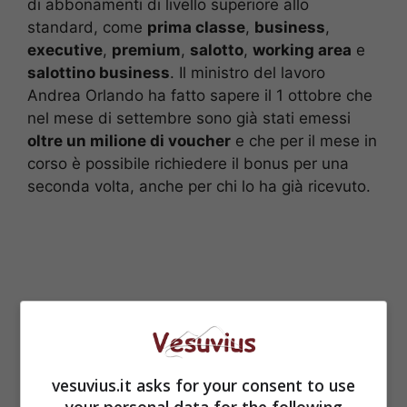
di abbonamenti di livello superiore allo
standard, come
prima classe
,
business
,
executive
,
premium
,
salotto
,
working area
e
salottino business
. Il ministro del lavoro
Andrea Orlando ha fatto sapere il 1 ottobre che
nel mese di settembre sono già stati emessi
oltre un milione di voucher
e che per il mese in
corso è possibile richiedere il bonus per una
seconda volta, anche per chi lo ha già ricevuto.
vesuvius.it asks for your consent to use
your personal data for the following