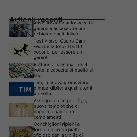
Articoli recenti
Assicurazione auto: ecco le
garanzie accessorie più
richieste dagli italiani
Test Visivo: Quanti Cani
vedi nella foto? Hai 30
secondi per essere un
genio!
Batterie al sale marino: 4
volte la capacità di quelle al
litio
Tim, la nuova promozione
è imperdibile: a quali utenti
è rivolta
Assegno unico per i figli,
nuove tempistiche e
importi: quali sono i
cambiamenti
Conchiglioni ripieni al
forno: un primo piatto
sfizioso per la vigilia di