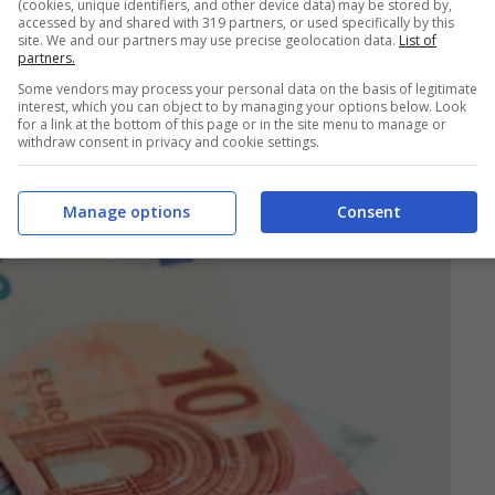
(cookies, unique identifiers, and other device data) may be stored by,
accessed by and shared with 319 partners, or used specifically by this
site. We and our partners may use precise geolocation data.
List of
partners.
Some vendors may process your personal data on the basis of legitimate
interest, which you can object to by managing your options below. Look
for a link at the bottom of this page or in the site menu to manage or
withdraw consent in privacy and cookie settings.
Manage options
Consent