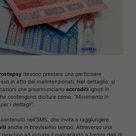
Postepay
devono prestare una particolare
so in atto dai malintenzionati. Nel dettaglio, si
cazioni che preannunciano
accrediti
ignoti in
i che contengono diciture come: “
Movimento in
per i dettagli
“.
contenuto nell’SMS, che invita a raggiungere
ili
anche in brevissimo tempo. Attraverso una
r riescono ad indurre il malcapitato a fornire dati di