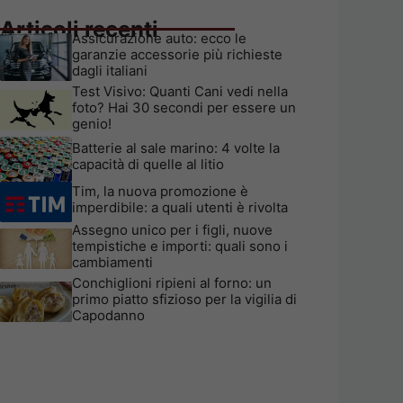
Articoli recenti
Assicurazione auto: ecco le
garanzie accessorie più richieste
dagli italiani
Test Visivo: Quanti Cani vedi nella
foto? Hai 30 secondi per essere un
genio!
Batterie al sale marino: 4 volte la
capacità di quelle al litio
Tim, la nuova promozione è
imperdibile: a quali utenti è rivolta
Assegno unico per i figli, nuove
tempistiche e importi: quali sono i
cambiamenti
Conchiglioni ripieni al forno: un
primo piatto sfizioso per la vigilia di
Capodanno