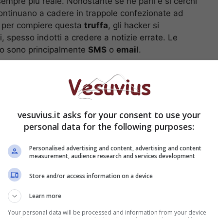
 sempre più reale. Nonostante se ne parli e si cerchi
 continuano a cadere in trappole confezionate ad
e per compiere questa
truffa
, gli hacker si
i, spesso indotti a credere a notizie errate. Le
o sono principalmente
SMS
o
email
.
zioni “importanti” che riguardano possibili pacchi
egnati, o verifiche da effettuare sul proprio
conto
anismi creati appositamente per fa restare
nire nel mirino questa volta sono i possessori di
vesuvius.it asks for your consent to use your
personal data for the following purposes:
crediti: come riconoscere
Personalised advertising and content, advertising and content
measurement, audience research and services development
Store and/or access information on a device
Learn more
Your personal data will be processed and information from your device