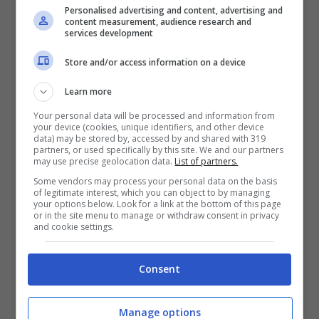
Personalised advertising and content, advertising and
content measurement, audience research and
services development
Store and/or access information on a device
Learn more
Your personal data will be processed and information from
your device (cookies, unique identifiers, and other device
data) may be stored by, accessed by and shared with 319
partners, or used specifically by this site. We and our partners
may use precise geolocation data.
List of partners.
Some vendors may process your personal data on the basis
of legitimate interest, which you can object to by managing
Giulia Pauselli (Screenshot da Instagram)
your options below. Look for a link at the bottom of this page
or in the site menu to manage or withdraw consent in privacy
and cookie settings.
Al nome Romeo
Giulia Pauselli e Matteo
Sacchetta
hanno accostato anche il nome
Consent
Maria, il motivo? La loro scelta riguarda anche
Maria De Filippi, ai follower ha spiegato che
anche se loro non sono praticanti il nome Maria
Manage options