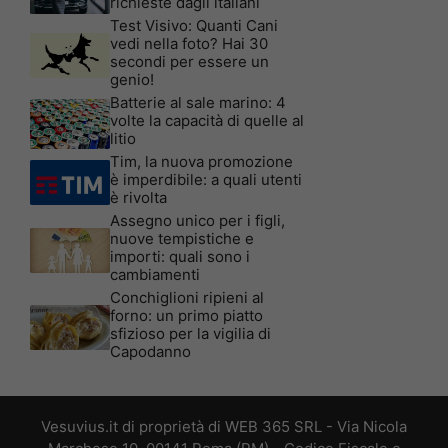
richieste dagli italiani
Test Visivo: Quanti Cani
vedi nella foto? Hai 30
secondi per essere un
genio!
Batterie al sale marino: 4
volte la capacità di quelle al
litio
Tim, la nuova promozione
è imperdibile: a quali utenti
è rivolta
Assegno unico per i figli,
nuove tempistiche e
importi: quali sono i
cambiamenti
Conchiglioni ripieni al
forno: un primo piatto
sfizioso per la vigilia di
Capodanno
Vesuvius.it di proprietà di WEB 365 SRL - Via Nicola