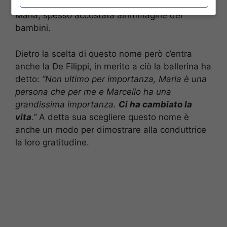
è molto importante. Infatti è quello della Vergine
Maria, spesso accostata all’immagine dei
bambini.
Dietro la scelta di questo nome però c’entra
anche la De Filippi, in merito a ciò la ballerina ha
detto:
“Non ultimo per importanza, Maria è una
persona che per me e Marcello ha una
grandissima importanza.
Ci ha cambiato la
vita
.”
A detta sua scegliere questo nome è
anche un modo per dimostrare alla conduttrice
la loro gratitudine.