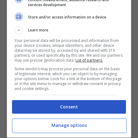
services development
Store and/or access information on a device
Learn more
Your personal data will be processed and information from
your device (cookies, unique identifiers, and other device
data) may be stored by, accessed by and shared with 319
partners, or used specifically by this site. We and our partners
Riso con verdure (Foto Pexels.com)
may use precise geolocation data.
List of partners.
Some vendors may process your personal data on the basis
Un quesito che rimane spesso irrisolto e che
of legitimate interest, which you can object to by managing
your options below. Look for a link at the bottom of this page
crea molta confusione quando ci approcciamo
or in the site menu to manage or withdraw consent in privacy
ad una
dieta
è se il
riso
faccia ingrassare più
and cookie settings.
della
pasta
. Bisogna chiarire innanzitutto, che
ovviamente le diete vanno effettuate sempre su
Consent
consulenza di un professionista. Ma per
conoscenza generale, possiamo confermarvi
Manage options
che il riso può essere un ottimo alleato per
perdere peso.