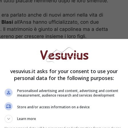
del tutto placate nemmeno dopo le loro smentite.
i era parlato anche di nuovi amori nella vita di
y Blasi
all’Ansa hanno ufficializzato, con due
e. Il matrimonio è giunto al capolinea ma a detta
reno per crescere insieme i loro figli.
 separazioni, più volte hanno chiesto il rispetto
attutto per non intaccare la serenità dei loro
vesuvius.it asks for your consent to use your
personal data for the following purposes:
Personalised advertising and content, advertising and content
measurement, audience research and services development
Store and/or access information on a device
Learn more