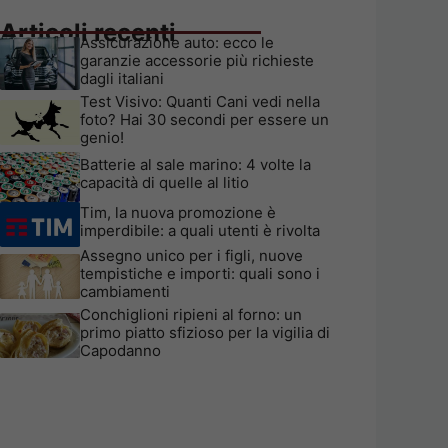
Articoli recenti
Assicurazione auto: ecco le
garanzie accessorie più richieste
dagli italiani
Test Visivo: Quanti Cani vedi nella
foto? Hai 30 secondi per essere un
genio!
Batterie al sale marino: 4 volte la
capacità di quelle al litio
Tim, la nuova promozione è
imperdibile: a quali utenti è rivolta
Assegno unico per i figli, nuove
tempistiche e importi: quali sono i
cambiamenti
Conchiglioni ripieni al forno: un
primo piatto sfizioso per la vigilia di
Capodanno