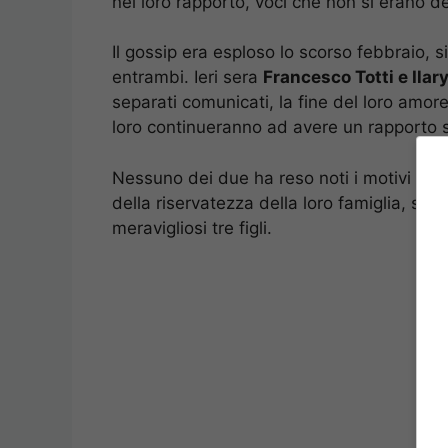
nel loro rapporto, voci che non si erano 
Il gossip era esploso lo scorso febbraio, s
entrambi. Ieri sera
Francesco Totti e Ilar
separati comunicati, la fine del loro amor
loro continueranno ad avere un rapporto se
Nessuno dei due ha reso noti i motivi della
della riservatezza della loro famiglia, sopr
meravigliosi tre figli.