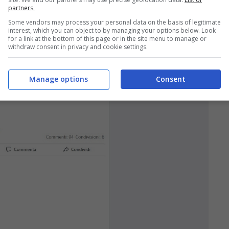
partners.
Some vendors may process your personal data on the basis of legitimate
interest, which you can object to by managing your options below. Look
for a link at the bottom of this page or in the site menu to manage or
withdraw consent in privacy and cookie settings.
Manage options
Consent