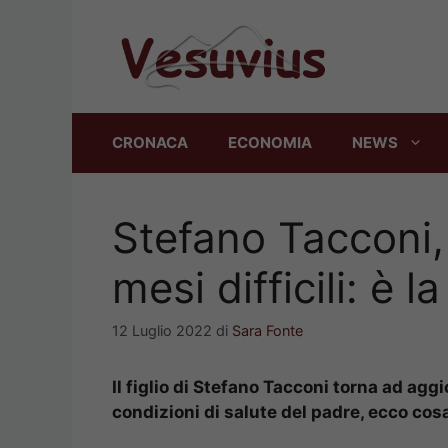
Vai
al
contenuto
CRONACA
ECONOMIA
NEWS
Stefano Tacconi,
mesi difficili: è l
12 Luglio 2022
di
Sara Fonte
Il figlio di Stefano Tacconi torna ad aggi
condizioni di salute del padre, ecco cos