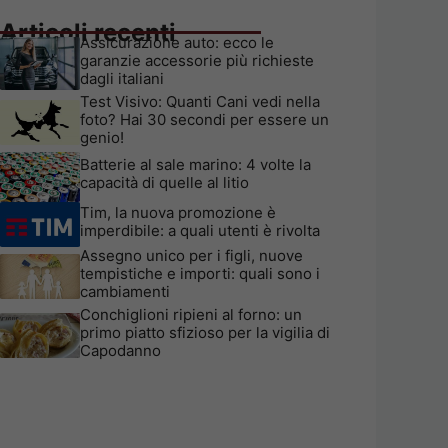
Articoli recenti
Assicurazione auto: ecco le
garanzie accessorie più richieste
dagli italiani
Test Visivo: Quanti Cani vedi nella
foto? Hai 30 secondi per essere un
genio!
Batterie al sale marino: 4 volte la
capacità di quelle al litio
Tim, la nuova promozione è
imperdibile: a quali utenti è rivolta
Assegno unico per i figli, nuove
tempistiche e importi: quali sono i
cambiamenti
Conchiglioni ripieni al forno: un
primo piatto sfizioso per la vigilia di
Capodanno