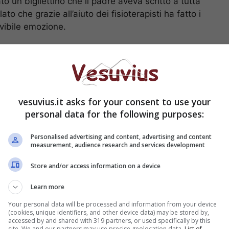
un bigliettino che il padre aveva scritto a tutta
ato che grazie all’aiuto dei fisioterapisti ha fatto i
rivibile emozione.
ni
è tornato ad aggiornare i fan in merito alle sue
volta lo ha fatto tramite un post pubblicato sul suo
vesuvius.it asks for your consent to use your
ea Tacconi sulle attuali
personal data for the following purposes:
 di papà Stefano
Personalised advertising and content, advertising and content
measurement, audience research and services development
Store and/or access information on a device
Learn more
Your personal data will be processed and information from your device
(cookies, unique identifiers, and other device data) may be stored by,
accessed by and shared with 319 partners, or used specifically by this
site. We and our partners may use precise geolocation data.
List of