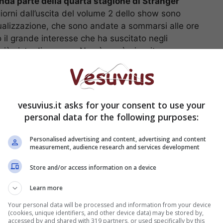
onda parte della quarta stagione di Stranger
iorni dall’uscita del volume 2 dello show sono
isualizzazione, che sono andate a sommarsi alle ore
io il grande interesse che ha suscitato negli
 più viste di sempre. Non è, però, riuscita a
to della classifica si trova
Squid Game
.
iardi ore di visualizzazione
, mentre Stranger
 La classificazione in ore è specifica della
vesuvius.it asks for your consent to use your
 il tempo di visione nei ventotto giorni successivi
personal data for the following purposes:
Personalised advertising and content, advertising and content
measurement, audience research and services development
Store and/or access information on a device
Learn more
Your personal data will be processed and information from your device
(cookies, unique identifiers, and other device data) may be stored by,
accessed by and shared with 319 partners, or used specifically by this