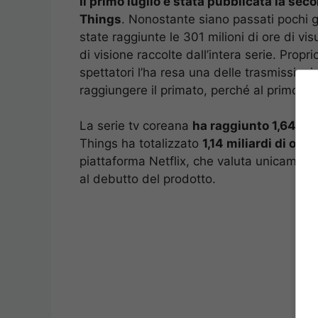
Il primo luglio è stata pubblicata la sec
Things
. Nonostante siano passati pochi g
state raggiunte le 301 milioni di ore di v
di visione raccolte dall’intera serie. Propr
spettatori l’ha resa una delle trasmissioni
raggiungere il primato, perché al primo pos
La serie tv coreana
ha raggiunto 1,64 mil
Things ha totalizzato
1,14 miliardi di ore
.
piattaforma Netflix, che valuta unicamente
al debutto del prodotto.