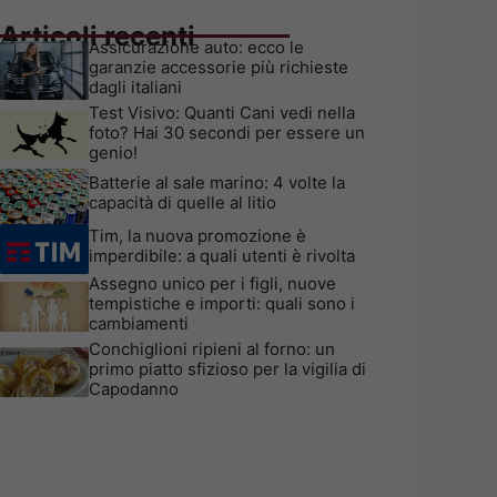
Articoli recenti
Assicurazione auto: ecco le
garanzie accessorie più richieste
dagli italiani
Test Visivo: Quanti Cani vedi nella
foto? Hai 30 secondi per essere un
genio!
Batterie al sale marino: 4 volte la
capacità di quelle al litio
Tim, la nuova promozione è
imperdibile: a quali utenti è rivolta
Assegno unico per i figli, nuove
tempistiche e importi: quali sono i
cambiamenti
Conchiglioni ripieni al forno: un
primo piatto sfizioso per la vigilia di
Capodanno