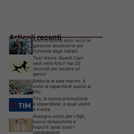
Articoli recenti
Assicurazione auto: ecco le
garanzie accessorie più
richieste dagli italiani
Test Visivo: Quanti Cani
vedi nella foto? Hai 30
secondi per essere un
genio!
Batterie al sale marino: 4
volte la capacità di quelle al
litio
Tim, la nuova promozione
è imperdibile: a quali utenti
è rivolta
Assegno unico per i figli,
nuove tempistiche e
importi: quali sono i
cambiamenti