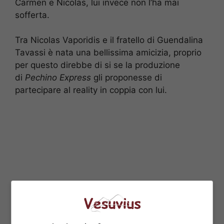
Carmen e Nicolas, lui invece non l’ha mai
sofferta.
Tra Nicolas Vaporidis e il fratello di Guendalina
Tavassi è nata una bellissima amicizia, proprio
per questo direbbe di si se la produzione
di
Pechino Express
gli proponesse di
partecipare al reality in coppia con lui.