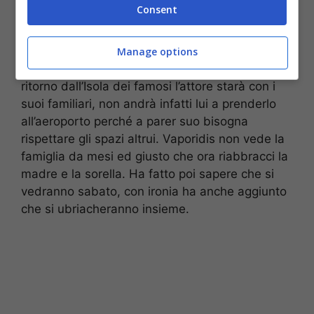
Consent
Edoardo Tavassi (Screenshot video Twitter)
Manage options
Ai suoi tantissimi fan ha fatto sapere che al
ritorno dall’Isola dei famosi l’attore starà con i
suoi familiari, non andrà infatti lui a prenderlo
all’aeroporto perché a parer suo bisogna
rispettare gli spazi altrui. Vaporidis non vede la
famiglia da mesi ed giusto che ora riabbracci la
madre e la sorella. Ha fatto poi sapere che si
vedranno sabato, con ironia ha anche aggiunto
che si ubriacheranno insieme.