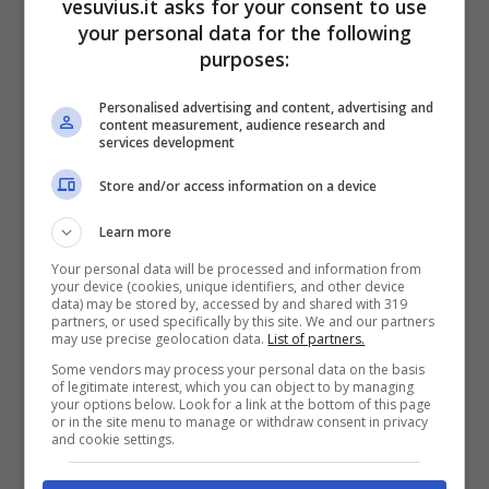
vesuvius.it asks for your consent to use
your personal data for the following
Edoardo Tavassi a
purposes:
Pechino Express con
Personalised advertising and content, advertising and
content measurement, audience research and
Nicolas Vaporidis?
services development
Ecco quando i due si
Store and/or access information on a device
Learn more
rivedranno
Your personal data will be processed and information from
your device (cookies, unique identifiers, and other device
data) may be stored by, accessed by and shared with 319
partners, or used specifically by this site. We and our partners
may use precise geolocation data.
List of partners.
Some vendors may process your personal data on the basis
of legitimate interest, which you can object to by managing
your options below. Look for a link at the bottom of this page
or in the site menu to manage or withdraw consent in privacy
and cookie settings.