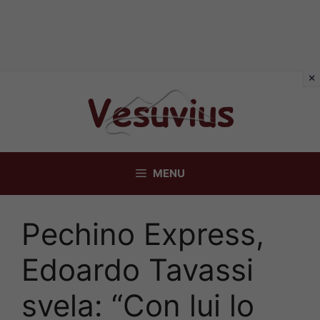
Vai
al
contenuto
MENU
Pechino Express,
Edoardo Tavassi
svela: “Con lui lo