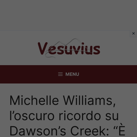
Vai
al
contenuto
MENU
Michelle Williams,
l’oscuro ricordo su
Dawson’s Creek: “È