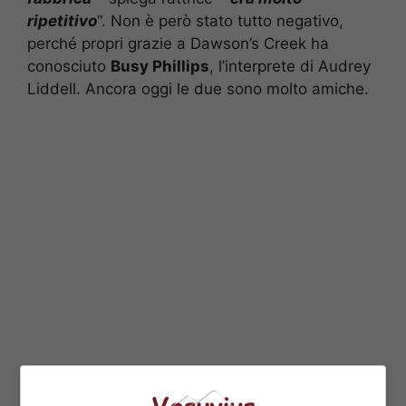
ripetitivo
“. Non è però stato tutto negativo,
perché propri grazie a Dawson’s Creek ha
conosciuto
Busy Phillips
, l’interprete di Audrey
Liddell. Ancora oggi le due sono molto amiche.
Dawson’s Creek ha