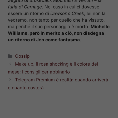
Segreti di Brokeback Mountain
a
Venom – la
furia di Carnage
. Nel caso in cui ci dovesse
essere un ritorno di
Dawson’s Creek
, lei non la
vedremo, non tanto per quello che ha vissuto,
ma perché il suo personaggio è morto.
Michelle
Williams, però in merito a ciò, non disdegna
un ritorno di Jen come fantasma
.
Categorie
Gossip
Make up, il rosa shocking è il colore del
mese: i consigli per abbinarlo
Telegram Premium è realtà: quando arriverà
e quanto costerà