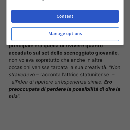
L’esperienza vissuta da Michelle Williams sul
Consent
set di Dawson’s Creek è stata frustrante e si è
ripercossa anche sulla sua carriera.
Infatti,
prima che prendesse parte a nuovi progetti
Manage options
televisivi c’è voluto del tempo.
La paura
principale era quella di rivivere quanto
accaduto sul set dello sceneggiato giovanile
,
non voleva sopratutto che anche in altre
occasioni venisse tarpata la sua creatività. “
Non
stravedevo
– racconta l’attrice statunitense –
all’idea di ripetere un’esperienza simile.
Ero
preoccupata di perdere la possibilità di dire la
mia
“.