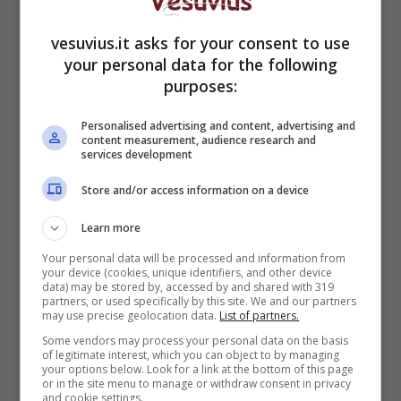
scoraggiato Michelle
vesuvius.it asks for your consent to use
Williams a prendere
your personal data for the following
parte ad altri progetti
purposes:
Personalised advertising and content, advertising and
content measurement, audience research and
services development
Store and/or access information on a device
Learn more
Your personal data will be processed and information from
your device (cookies, unique identifiers, and other device
data) may be stored by, accessed by and shared with 319
partners, or used specifically by this site. We and our partners
may use precise geolocation data.
List of partners.
Some vendors may process your personal data on the basis
of legitimate interest, which you can object to by managing
your options below. Look for a link at the bottom of this page
Michelle Williams e la pessima esperienza sul set di Dawson’s
or in the site menu to manage or withdraw consent in privacy
Creek (Fonte: Instagram)
and cookie settings.