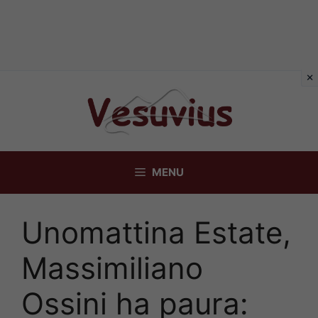
Vai
al
contenuto
MENU
Unomattina Estate,
Massimiliano
Ossini ha paura: