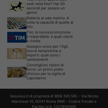
vedi nella foto? Hai 30
secondi per essere un
genio!
Batterie al sale marino: 4
volte la capacità di quelle al
litio
Tim, la nuova promozione
è imperdibile: a quali utenti
è rivolta
Assegno unico per i figli,
nuove tempistiche e
importi: quali sono i
cambiamenti
Conchiglioni ripieni al
forno: un primo piatto
sfizioso per la vigilia di
Capodanno
Vesuvius.it di proprietà di WEB 365 SRL - Via Nicola
Marchese 10, 00141 Roma (RM) - Codice Fiscale e
Partita I.V.A. 12279101005