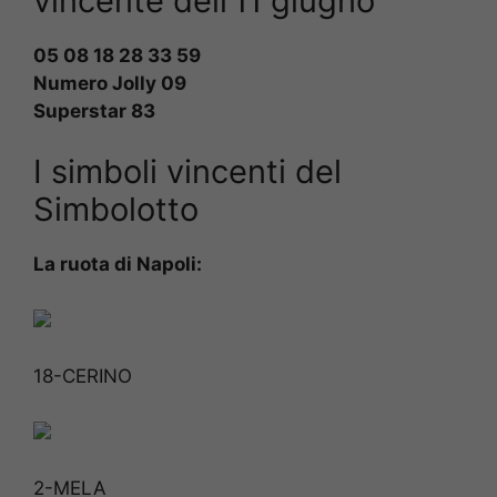
vincente dell’11 giugno
05
08
18
28
33
59
Numero Jolly 09
Superstar 83
I simboli vincenti del
Simbolotto
La ruota di Napoli:
18-CERINO
2-MELA