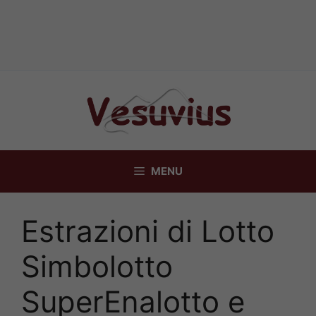
Vai
al
contenuto
MENU
Estrazioni di Lotto
Simbolotto
SuperEnalotto e