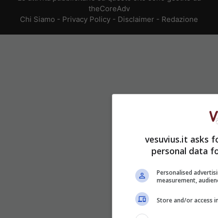
theCoreAdv
Chi Siamo
-
Privacy Policy
-
Disclaimer
-
Redazione
vesuvius.it asks f
personal data fo
Personalised advertis
measurement, audienc
Store and/or access i