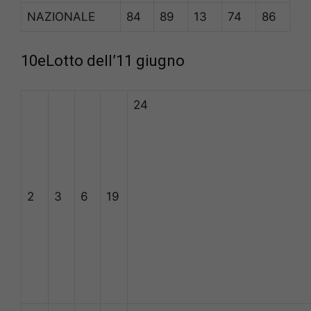
NAZIONALE
84
89
13
74
86
10eLotto dell’11 giugno
24
2
3
6
19