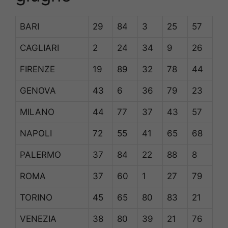
BARI
29
84
3
25
57
CAGLIARI
2
24
34
9
26
FIRENZE
19
89
32
78
44
GENOVA
43
6
36
79
23
MILANO
44
77
37
43
57
NAPOLI
72
55
41
65
68
PALERMO
37
84
22
88
8
ROMA
37
60
1
27
79
TORINO
45
65
80
83
21
VENEZIA
38
80
39
21
76