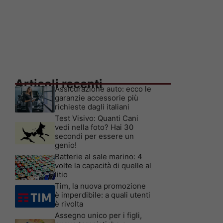
Articoli recenti
Assicurazione auto: ecco le
garanzie accessorie più
richieste dagli italiani
Test Visivo: Quanti Cani
vedi nella foto? Hai 30
secondi per essere un
genio!
Batterie al sale marino: 4
volte la capacità di quelle al
litio
Tim, la nuova promozione
è imperdibile: a quali utenti
è rivolta
Assegno unico per i figli,