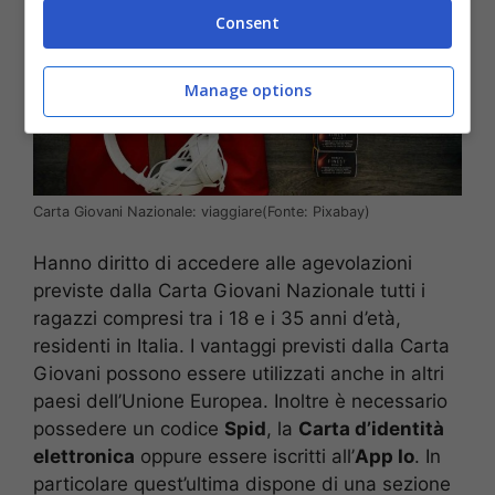
Consent
Manage options
Carta Giovani Nazionale: viaggiare(Fonte: Pixabay)
Hanno diritto di accedere alle agevolazioni
previste dalla Carta Giovani Nazionale tutti i
ragazzi compresi tra i 18 e i 35 anni d’età,
residenti in Italia. I vantaggi previsti dalla Carta
Giovani possono essere utilizzati anche in altri
paesi dell’Unione Europea. Inoltre è necessario
possedere un codice
Spid
, la
Carta d’identità
elettronica
oppure essere iscritti all’
App Io
. In
particolare quest’ultima dispone di una sezione