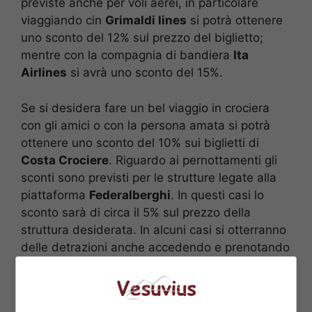
previste anche per voli aerei, in particolare
viaggiando cin
Grimaldi lines
si potrà ottenere
uno sconto del 12% sul prezzo del biglietto;
mentre con la compagnia di bandiera
Ita
Airlines
si avrà uno sconto del 15%.
Se si desidera fare un bel viaggio in crociera
con gli amici o con la persona amata si potrà
ottenere uno sconto del 10% sui biglietti di
Costa Crociere
. Riguardo ai pernottamenti gli
sconti sono previsti per le strutture legate alla
piattaforma
Federalberghi
. In questi casi lo
sconto sarà di circa il 5% sul prezzo della
struttura desiderata. In alcuni casi si otterranno
delle detrazioni anche accedendo e prenotando
tramite la piattaforma
AirBnB
o in determinati
Autogrill
.