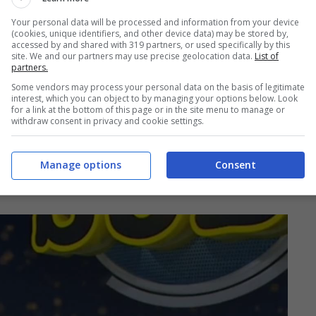
Your personal data will be processed and information from your device
(cookies, unique identifiers, and other device data) may be stored by,
accessed by and shared with 319 partners, or used specifically by this
site. We and our partners may use precise geolocation data.
List of
partners.
Some vendors may process your personal data on the basis of legitimate
interest, which you can object to by managing your options below. Look
for a link at the bottom of this page or in the site menu to manage or
withdraw consent in privacy and cookie settings.
torna a parlare di Emma
Manage options
Consent
sona bellissima”