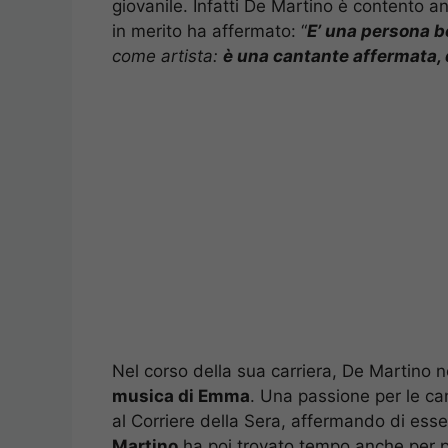
giovanile. Infatti De Martino è contento an
in merito ha affermato: “
E’ una persona b
come artista:
è una cantante affermata,
Nel corso della sua carriera, De Martino
musica di Emma
. Una passione per le c
al Corriere della Sera, affermando di ess
Martino
ha poi trovato tempo anche per p