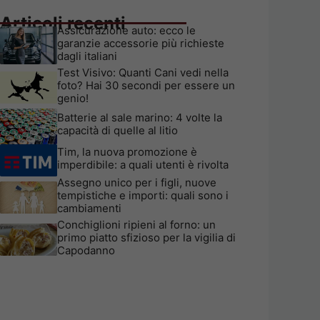
Articoli recenti
Assicurazione auto: ecco le
garanzie accessorie più richieste
dagli italiani
Test Visivo: Quanti Cani vedi nella
foto? Hai 30 secondi per essere un
genio!
Batterie al sale marino: 4 volte la
capacità di quelle al litio
Tim, la nuova promozione è
imperdibile: a quali utenti è rivolta
Assegno unico per i figli, nuove
tempistiche e importi: quali sono i
cambiamenti
Conchiglioni ripieni al forno: un
primo piatto sfizioso per la vigilia di
Capodanno