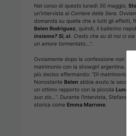
Nel corso di questo lunedì 30 maggio,
St
un’intervista al
Corriere della Sera
. Ovviam
domanda su quella che a tutti gli effetti, 
Belen Rodriguez
, quindi, il ballerino na
insieme? Sì, sì
. Credo che su di noi ci si
un amore tormentato…
“.
Ovviamente dopo la confessione non pot
matrimonio con la showgirl argentina. A 
più deciso affermando: “
Di matrimonio ne
Nonostante
Belen
abbia avuto la seconda
un ottimo rapporto con la piccola
Luna Ma
suo zio…
“. Durante l’intervista, Stefano 
storica come
Emma Marrone
.