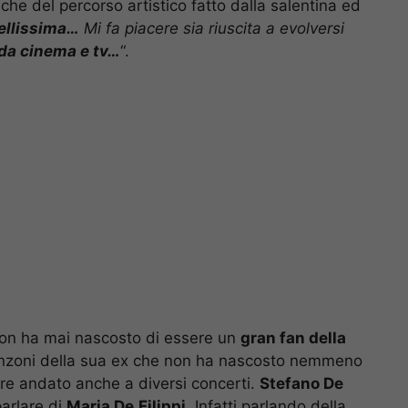
che del percorso artistico fatto dalla salentina ed
ellissima…
Mi fa piacere sia riuscita a evolversi
 da cinema e tv…
“.
 non ha mai nascosto di essere un
gran fan della
anzoni della sua ex che non ha nascosto nemmeno
ere andato anche a diversi concerti.
Stefano De
arlare di
Maria De
Filippi
. Infatti parlando della