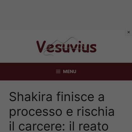
Vai
al
contenuto
MENU
Shakira finisce a
processo e rischia
il carcere: il reato