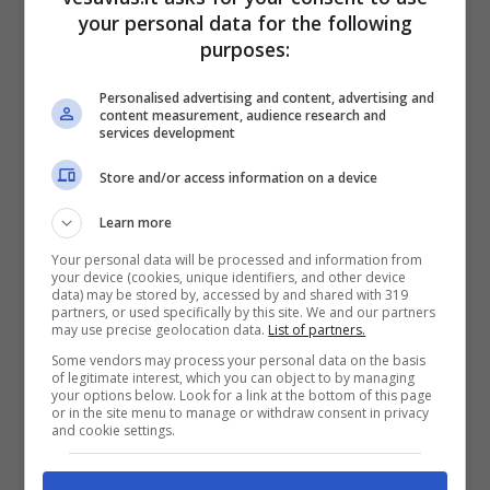
your personal data for the following
purposes:
Shakira, ancora guai
Personalised advertising and content, advertising and
content measurement, audience research and
con il Fisco: tutti i reati
services development
di cui è accusata
Store and/or access information on a device
Learn more
Your personal data will be processed and information from
your device (cookies, unique identifiers, and other device
data) may be stored by, accessed by and shared with 319
partners, or used specifically by this site. We and our partners
may use precise geolocation data.
List of partners.
Some vendors may process your personal data on the basis
of legitimate interest, which you can object to by managing
your options below. Look for a link at the bottom of this page
or in the site menu to manage or withdraw consent in privacy
and cookie settings.