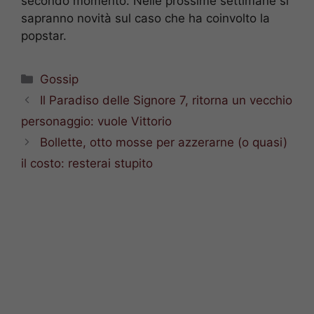
secondo momento. Nelle prossime settimane si
sapranno novità sul caso che ha coinvolto la
popstar.
Categorie
Gossip
Il Paradiso delle Signore 7, ritorna un vecchio
personaggio: vuole Vittorio
Bollette, otto mosse per azzerarne (o quasi)
il costo: resterai stupito