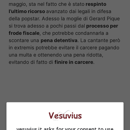
maggio, sta nel fatto che è stato
respinto
l’ultimo ricorso
avanzato dai legali in difesa
della popstar. Adesso la moglie di Gerard Pique
si trova adesso a pochi passi dal
processo per
frode fiscale
, che potrebbe condannarla a
scontare una
pena detentiva
. La cantante però
in extremis potrebbe evitare il carcere pagando
una multa e ottenendo una pena ridotta,
evitando di fatto di
finire in carcere
.
vesuvius.it asks for your consent to use