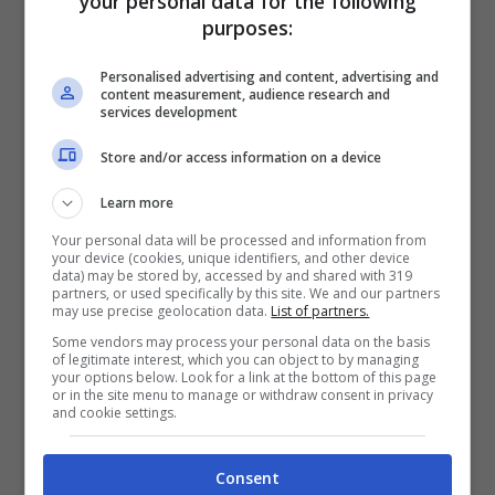
your personal data for the following
prepotentemente all’interno della saga. La
purposes:
donna è dotata degli
stessi poteri divini
di
Thor e riesce pure a padroneggiare il
Mjolnir
, il
Personalised advertising and content, advertising and
content measurement, audience research and
magico martello del dio.
services development
Store and/or access information on a device
Learn more
Your personal data will be processed and information from
your device (cookies, unique identifiers, and other device
data) may be stored by, accessed by and shared with 319
partners, or used specifically by this site. We and our partners
may use precise geolocation data.
List of partners.
Some vendors may process your personal data on the basis
of legitimate interest, which you can object to by managing
your options below. Look for a link at the bottom of this page
or in the site menu to manage or withdraw consent in privacy
and cookie settings.
Il fatto che Jane avesse i poter di del dio del
Consent
fulmine (e forse non solo, da quanto si