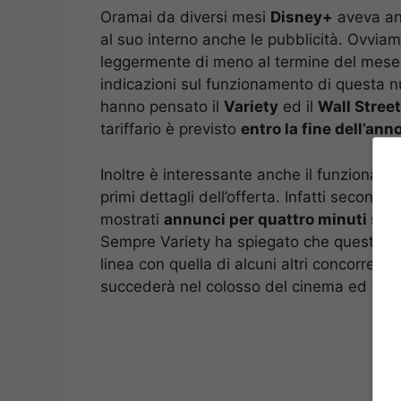
Oramai da diversi mesi
Disney+
aveva ann
al suo interno anche le pubblicità. Ovviam
leggermente di meno al termine del mese. 
indicazioni sul funzionamento di questa nuo
hanno pensato il
Variety
ed il
Wall Stree
tariffario è previsto
entro la fine dell’ann
Inoltre è interessante anche il funzionam
primi dettagli dell’offerta. Infatti secondo
mostrati
annunci per quattro minuti su 
Sempre Variety ha spiegato che questa sc
linea con quella di alcuni altri concorrenti
succederà nel colosso del cinema ed ora