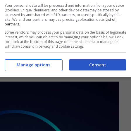
Your personal data will be processed and information from your device
(cookies, unique identifiers, and other device data) may be stored by,
accessed by and shared with 319 partners, or used specifically by this
site. We and our partners may use precise geolocation data.
List of
partners.
Some vendors may process your personal data on the basis of legitimate
interest, which you can object to by managing your options below. Look
for a link at the bottom of this page or in the site menu to manage or
withdraw consent in privacy and cookie settings.
bbonamento con
Manage options
Consent
me funziona