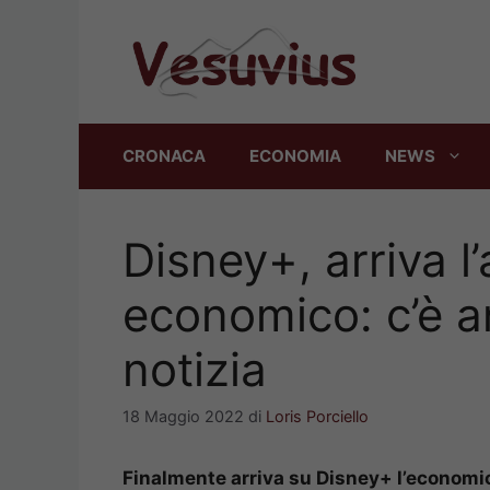
Vai
al
contenuto
CRONACA
ECONOMIA
NEWS
Disney+, arriva 
economico: c’è a
notizia
18 Maggio 2022
di
Loris Porciello
Finalmente arriva su Disney+ l’economic