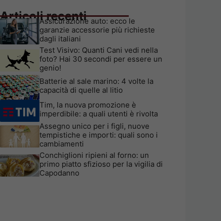
Articoli recenti
Assicurazione auto: ecco le
garanzie accessorie più richieste
dagli italiani
Test Visivo: Quanti Cani vedi nella
foto? Hai 30 secondi per essere un
genio!
Batterie al sale marino: 4 volte la
capacità di quelle al litio
Tim, la nuova promozione è
imperdibile: a quali utenti è rivolta
Assegno unico per i figli, nuove
tempistiche e importi: quali sono i
cambiamenti
Conchiglioni ripieni al forno: un
primo piatto sfizioso per la vigilia di
Capodanno