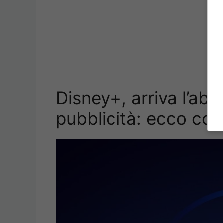
Disney+, arriva l’a
pubblicità: ecco co