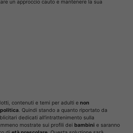
ttare un approccio cauto e mantenere la sua
tti, contenuti e temi per adulti e
non
politica
. Quindi stando a quanto riportato da
citari dedicati all’intrattenimento sulla
emmeno mostrate sui profili dei
bambini
e saranno
co di
età prescolare
. Questa soluzione sarà