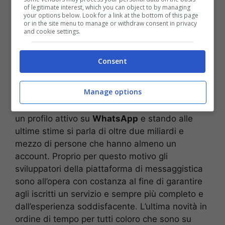
of legitimate interest, which you can object to by managing
your options below. Look for a link at the bottom of this page
or in the site menu to manage or withdraw consent in privacy
and cookie settings.
Consent
Le ultime novità in arrivo sull’applicazione di Menlo Park (Via
Screenshot)
Manage options
Sono tantissimi gli utenti al mondo che hanno
un profilo attivo su
WhatsApp
e stando alle
ultime stime si parla di oltre due miliardi e
mezzo di persone che hanno almeno un
account. Proprio per questo motivo gli
sviluppatori della piattaforma di messaggistica
sono all’opera con costanza al fine di garantire
agli iscritti un servizio e sempre più completo e
dall’esperienza soddisfacente. L’ultima novità in
ordine di tempo per tutti coloro che sono su