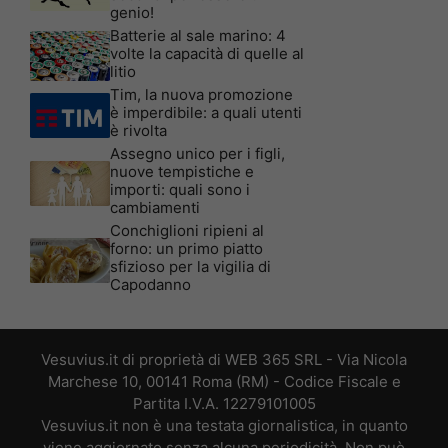
genio!
Batterie al sale marino: 4
volte la capacità di quelle al
litio
Tim, la nuova promozione
è imperdibile: a quali utenti
è rivolta
Assegno unico per i figli,
nuove tempistiche e
importi: quali sono i
cambiamenti
Conchiglioni ripieni al
forno: un primo piatto
sfizioso per la vigilia di
Capodanno
Vesuvius.it di proprietà di WEB 365 SRL - Via Nicola
Marchese 10, 00141 Roma (RM) - Codice Fiscale e
Partita I.V.A. 12279101005
Vesuvius.it non è una testata giornalistica, in quanto
viene aggiornato senza alcuna periodicità. Non può