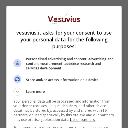
vesuvius.it asks for your consent to use
your personal data for the following
purposes:
WhatsApp, nuova
Personalised advertising and content, advertising and
funzione per le
content measurement, audience research and
services development
videochiamate: cambia
Store and/or access information on a device
tutto!
Learn more
Your personal data will be processed and information from
your device (cookies, unique identifiers, and other device
data) may be stored by, accessed by and shared with 319
partners, or used specifically by this site. We and our partners
may use precise geolocation data.
List of partners.
Some vendors may process your personal data on the basis