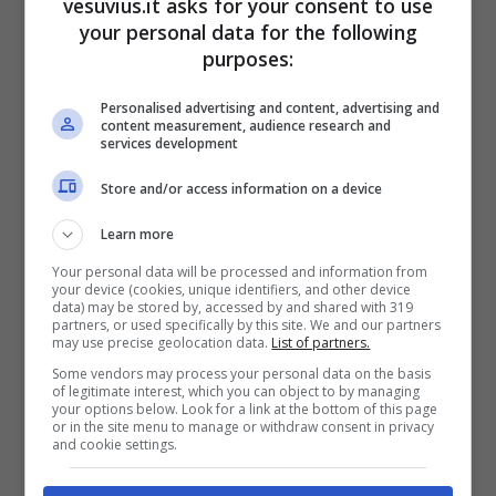
Il bacio tra Edoardo
vesuvius.it asks for your consent to use
your personal data for the following
Tavassi e Mecedesz
purposes:
Henger
Personalised advertising and content, advertising and
content measurement, audience research and
services development
Store and/or access information on a device
Learn more
Your personal data will be processed and information from
your device (cookies, unique identifiers, and other device
data) may be stored by, accessed by and shared with 319
partners, or used specifically by this site. We and our partners
may use precise geolocation data.
List of partners.
Some vendors may process your personal data on the basis
of legitimate interest, which you can object to by managing
your options below. Look for a link at the bottom of this page
or in the site menu to manage or withdraw consent in privacy
and cookie settings.
Il bacio tra Edoardo Tavassi e Mercedesz Henger nella prova
del “bacio in apnea” (Fonte: Instagram)