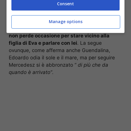
Consent
Sull’
Isola dei Famosi
si sta formando una nuova
coppia, da quando Mecedesz Henger è
sbarcata negli Honduras, Edoardo Tavassi ha
Manage options
perso la testa per lei.
Il fratello dell’influencer
non perde occasione per stare vicino alla
figlia di Eva e parlare con lei
. La segue
ovunque, come afferma anche Guendalina,
Edoardo odia il sole e il mare, ma per seguire
Mercedesz si è abbronzato “
di più che da
quando è arrivato”
.