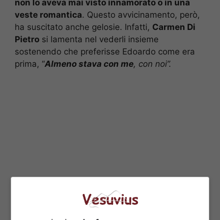
non lo aveva mai visto innamorato o in una
veste romantica
. Questo avvicinamento, però,
ha suscitato anche gelosie. Infatti,
Carmen Di
Pietro
si lamenta nel vederli insieme
sostenendo che preferisse Edoardo come era
prima, “
Almeno stava con me
, con noi”.