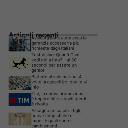
Articoli recenti
Assicurazione auto: ecco le
garanzie accessorie più
richieste dagli italiani
Test Visivo: Quanti Cani
vedi nella foto? Hai 30
secondi per essere un
genio!
Batterie al sale marino: 4
volte la capacità di quelle al
litio
Tim, la nuova promozione
è imperdibile: a quali utenti
è rivolta
Assegno unico per i figli,
nuove tempistiche e
importi: quali sono i
cambiamenti