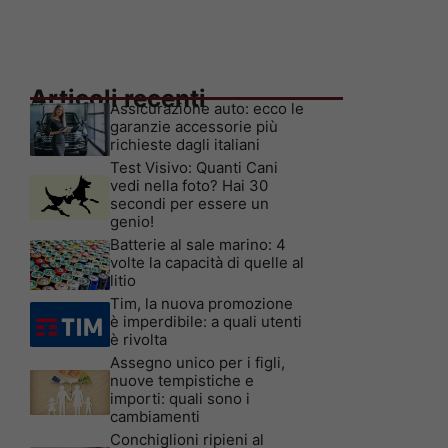
Articoli recenti
Assicurazione auto: ecco le
garanzie accessorie più
richieste dagli italiani
Test Visivo: Quanti Cani
vedi nella foto? Hai 30
secondi per essere un
genio!
Batterie al sale marino: 4
volte la capacità di quelle al
litio
Tim, la nuova promozione
è imperdibile: a quali utenti
è rivolta
Assegno unico per i figli,
nuove tempistiche e
importi: quali sono i
cambiamenti
Conchiglioni ripieni al