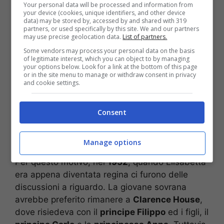
Your personal data will be processed and information from
your device (cookies, unique identifiers, and other device
data) may be stored by, accessed by and shared with 319
La giovane Elisabetta II (screenshot)
partners, or used specifically by this site. We and our partners
may use precise geolocation data.
List of partners.
Può sembrare un po’ strano, ma
la regina
Some vendors may process your personal data on the basis
of legitimate interest, which you can object to by managing
Elisabetta non avrebbe mai voluto andare a
your options below. Look for a link at the bottom of this page
vivere a Buckingham Palace
, quando salì al
or in the site menu to manage or withdraw consent in privacy
and cookie settings.
trono. Il luogo era considerato
troppo freddo
–
sia nel senso letterale del termine (le immense
sale si riscaldano con difficoltà) sia in senso più
Consent
astratto:
è difficile sentirsi a casa in un luogo
così grande
.
Manage options
Per questo motivo, nel
1952
, quando Elisabetta
era appena diventata regina ci furono delle
discussioni a riguardo. La giovane sovrana
avrebbe preferito rimanere a
Clarence House
,
dove risiedeva con il
principe Filippo
ed i figli, il