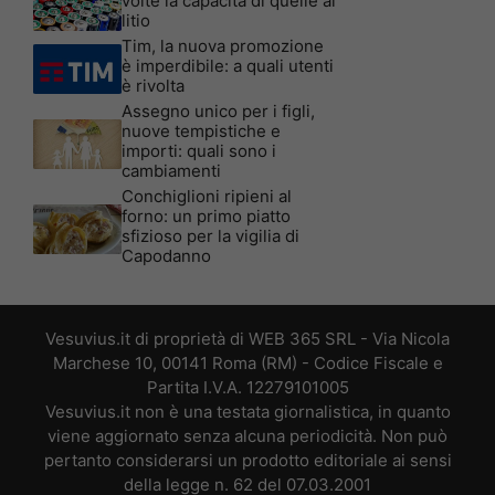
volte la capacità di quelle al
litio
Tim, la nuova promozione
è imperdibile: a quali utenti
è rivolta
Assegno unico per i figli,
nuove tempistiche e
importi: quali sono i
cambiamenti
Conchiglioni ripieni al
forno: un primo piatto
sfizioso per la vigilia di
Capodanno
Vesuvius.it di proprietà di WEB 365 SRL - Via Nicola
Marchese 10, 00141 Roma (RM) - Codice Fiscale e
Partita I.V.A. 12279101005
Vesuvius.it non è una testata giornalistica, in quanto
viene aggiornato senza alcuna periodicità. Non può
pertanto considerarsi un prodotto editoriale ai sensi
della legge n. 62 del 07.03.2001