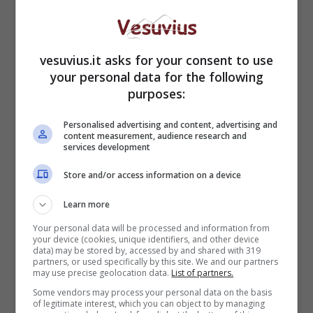
vesuvius.it asks for your consent to use
your personal data for the following
purposes:
Personalised advertising and content, advertising and
content measurement, audience research and
services development
Google, rotto ogni
Store and/or access information on a device
indugio: si inizia a
Learn more
lavorare su blockchain
Your personal data will be processed and information from
your device (cookies, unique identifiers, and other device
e Web 3.0
data) may be stored by, accessed by and shared with 319
partners, or used specifically by this site. We and our partners
may use precise geolocation data.
List of partners.
Some vendors may process your personal data on the basis
of legitimate interest, which you can object to by managing