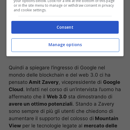
your options below. Look for a link at the bottom of this page
or in the site menu to manage or withdraw consent in privacy
and cookie settings.
Consent
Manage options
Uno screenshot del motore di ricerca (Foto: Pixabay)
Quindi a spiegare l’ingresso di Google nel
mondo delle blockchain e del web 3.0 ci ha
pensato
Amit Zavery
, vicepresidente di
Google
Cloud
. Infatti nel corso di un’intervista l’uomo ha
affermato che il
Web 3.0
sta dimostrando di
avere un ottimo potenziali
. Stando a Zavery
sono sempre di più gli utenti che chiedono di
aumentare il supporto del colosso di
Mountain
View
per le tecnologie legate al
mercato delle