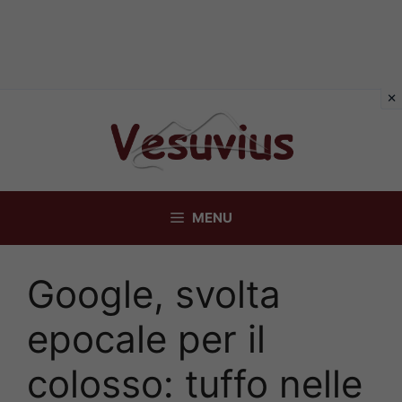
Vai
al
contenuto
MENU
Google, svolta
epocale per il
colosso: tuffo nelle