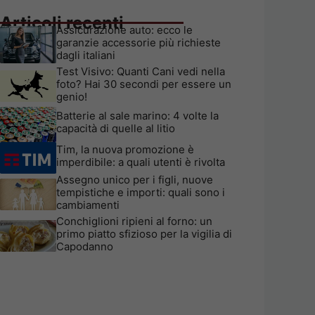
Articoli recenti
Assicurazione auto: ecco le
garanzie accessorie più richieste
dagli italiani
Test Visivo: Quanti Cani vedi nella
foto? Hai 30 secondi per essere un
genio!
Batterie al sale marino: 4 volte la
capacità di quelle al litio
Tim, la nuova promozione è
imperdibile: a quali utenti è rivolta
Assegno unico per i figli, nuove
tempistiche e importi: quali sono i
cambiamenti
Conchiglioni ripieni al forno: un
primo piatto sfizioso per la vigilia di
Capodanno