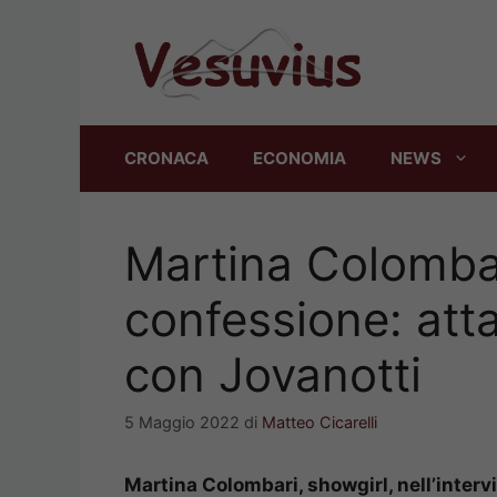
Vai
al
contenuto
CRONACA
ECONOMIA
NEWS
Martina Colomba
confessione: attac
con Jovanotti
5 Maggio 2022
di
Matteo Cicarelli
Martina Colombari, showgirl, nell’intervi