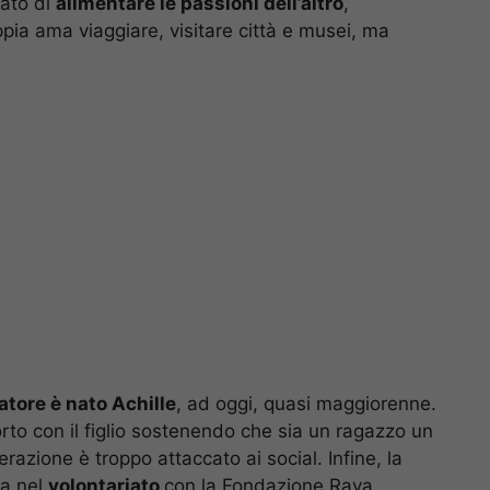
cato di
alimentare le passioni dell’altro
,
ppia ama viaggiare, visitare città e musei, ma
atore è nato Achille
, ad oggi, quasi maggiorenne.
rto con il figlio sostenendo che sia un ragazzo un
razione è troppo attaccato ai social. Infine, la
ra nel
volontariato
con la Fondazione Rava,