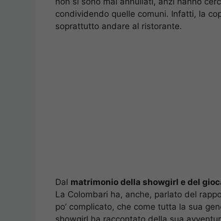
non si sono mai annullati, anzi hanno cer
condividendo quelle comuni. Infatti, la co
soprattutto andare al ristorante.
Dal
matrimonio della showgirl e del gioc
La Colombari ha, anche, parlato del rappo
po’ complicato, che come tutta la sua gene
showgirl ha raccontato della sua avventu