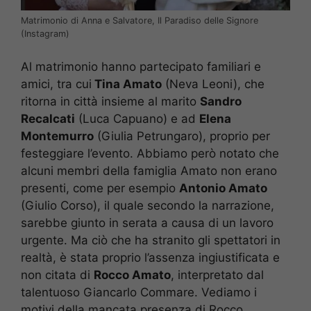
Matrimonio di Anna e Salvatore, Il Paradiso delle Signore
(Instagram)
Al matrimonio hanno partecipato familiari e
amici, tra cui
Tina Amato
(Neva Leoni), che
ritorna in città insieme al marito
Sandro
Recalcati
(Luca Capuano) e ad
Elena
Montemurro
(Giulia Petrungaro), proprio per
festeggiare l’evento. Abbiamo però notato che
alcuni membri della famiglia Amato non erano
presenti, come per esempio
Antonio Amato
(Giulio Corso), il quale secondo la narrazione,
sarebbe giunto in serata a causa di un lavoro
urgente. Ma ciò che ha stranito gli spettatori in
realtà, è stata proprio l’assenza ingiustificata e
non citata di
Rocco Amato
, interpretato dal
talentuoso Giancarlo Commare. Vediamo i
motivi della mancata presenza di Rocco