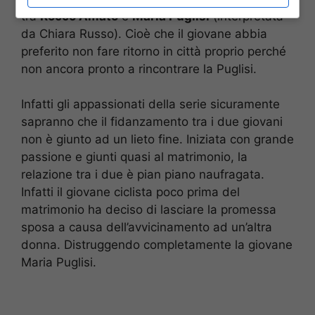
tra
Rocco Amato
e
Maria Puglisi
(interpretata
da Chiara Russo). Cioè che il giovane abbia
preferito non fare ritorno in città proprio perché
non ancora pronto a rincontrare la Puglisi.
Infatti gli appassionati della serie sicuramente
sapranno che il fidanzamento tra i due giovani
non è giunto ad un lieto fine. Iniziata con grande
passione e giunti quasi al matrimonio, la
relazione tra i due è pian piano naufragata.
Infatti il giovane ciclista poco prima del
matrimonio ha deciso di lasciare la promessa
sposa a causa dell’avvicinamento ad un’altra
donna. Distruggendo completamente la giovane
Maria Puglisi.