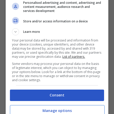
Personalised advertising and content, advertising and
content measurement, audience research and
services development
Store and/or access information on a device
Learn more
Your personal data will be processed and information from
your device (cookies, unique identifiers, and other device
data) may be stored by, accessed by and shared with 319
partners, or used specifically by this site. We and our partners
may use precise geolocation data.
List of partners.
Some vendors may process your personal data on the basis
of legitimate interest, which you can object to by managing
Rocco Amato e Marcello Barbieri, Il Paradiso delle Signore
your options below. Look for a link at the bottom of this page
or in the site menu to manage or withdraw consent in privacy
(Instagram)
and cookie settings.
Dato che la produzione non ha minimamente
citato Rocco Amato all’interno dell’ultima
Consent
puntata, le domande riguardo la sua assenza
sono state parecchie. La risposta più plausibile
Manage options
però, potrebbe riguardare l’intrigante relazione