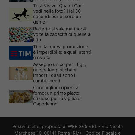
Test Visivo: Quanti Cani
vedi nella foto? Hai 30
secondi per essere un
genio!
Batterie al sale marino: 4
volte la capacità di quelle al
litio
Tim, la nuova promozione
è imperdibile: a quali utenti
è rivolta
Assegno unico per i figli,
nuove tempistiche e
importi: quali sono i
cambiamenti
Conchiglioni ripieni al
forno: un primo piatto
sfizioso per la vigilia di
Capodanno
Vesuvius.it di proprietà di WEB 365 SRL - Via Nicola
Marchese 10, 00141 Roma (RM) - Codice Fiscale e