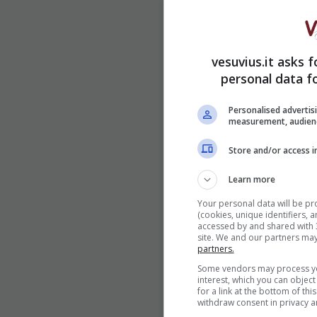
vesuvius.it asks 
personal data f
Personalised advertis
measurement, audienc
Store and/or access i
Learn more
Your personal data will be p
(cookies, unique identifiers, 
accessed by and shared with 31
site. We and our partners ma
partners.
Some vendors may process you
interest, which you can objec
for a link at the bottom of th
withdraw consent in privacy a