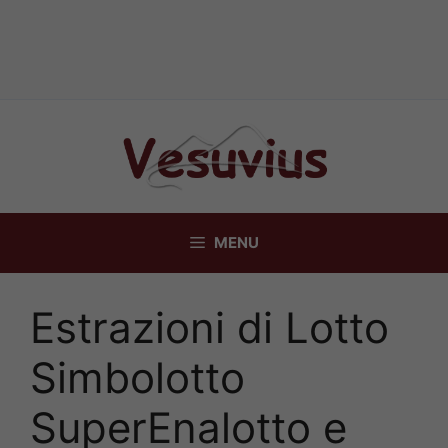
Vai
al
contenuto
MENU
Estrazioni di Lotto
Simbolotto
SuperEnalotto e