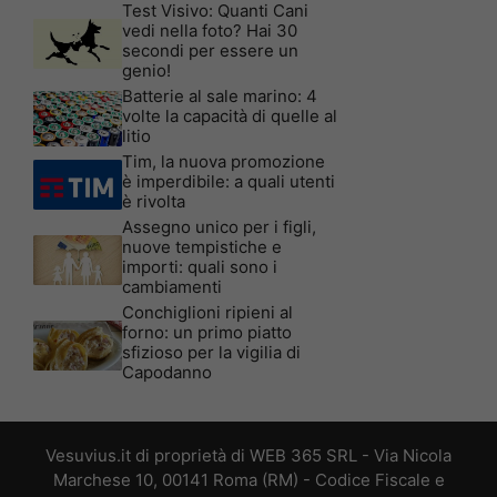
Test Visivo: Quanti Cani
vedi nella foto? Hai 30
secondi per essere un
genio!
Batterie al sale marino: 4
volte la capacità di quelle al
litio
Tim, la nuova promozione
è imperdibile: a quali utenti
è rivolta
Assegno unico per i figli,
nuove tempistiche e
importi: quali sono i
cambiamenti
Conchiglioni ripieni al
forno: un primo piatto
sfizioso per la vigilia di
Capodanno
Vesuvius.it di proprietà di WEB 365 SRL - Via Nicola
Marchese 10, 00141 Roma (RM) - Codice Fiscale e