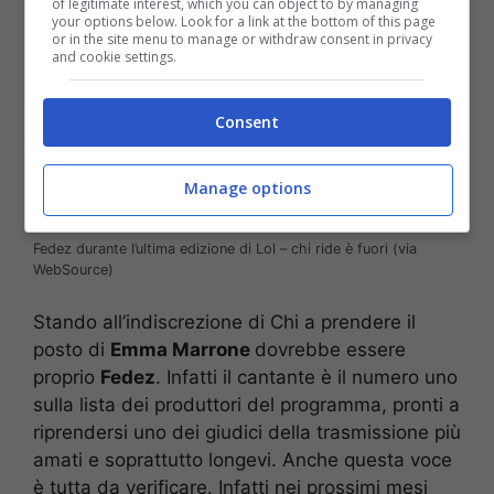
of legitimate interest, which you can object to by managing
your options below. Look for a link at the bottom of this page
or in the site menu to manage or withdraw consent in privacy
and cookie settings.
Consent
Manage options
Fedez durante l’ultima edizione di Lol – chi ride è fuori (via
WebSource)
Stando all’indiscrezione di Chi a prendere il
posto di
Emma Marrone
dovrebbe essere
proprio
Fedez
. Infatti il cantante è il numero uno
sulla lista dei produttori del programma, pronti a
riprendersi uno dei giudici della trasmissione più
amati e soprattutto longevi. Anche questa voce
è tutta da verificare. Infatti nei prossimi mesi