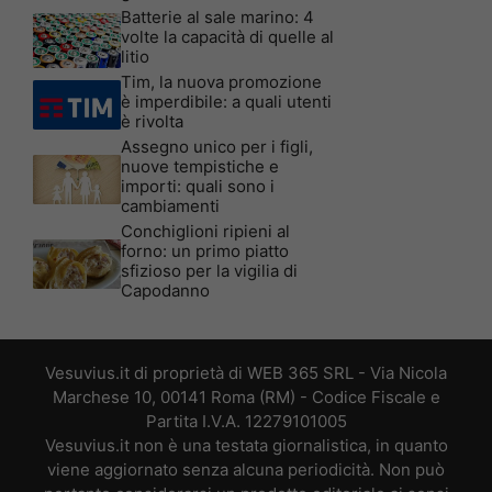
Batterie al sale marino: 4
volte la capacità di quelle al
litio
Tim, la nuova promozione
è imperdibile: a quali utenti
è rivolta
Assegno unico per i figli,
nuove tempistiche e
importi: quali sono i
cambiamenti
Conchiglioni ripieni al
forno: un primo piatto
sfizioso per la vigilia di
Capodanno
Vesuvius.it di proprietà di WEB 365 SRL - Via Nicola
Marchese 10, 00141 Roma (RM) - Codice Fiscale e
Partita I.V.A. 12279101005
Vesuvius.it non è una testata giornalistica, in quanto
viene aggiornato senza alcuna periodicità. Non può