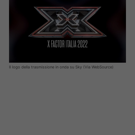
Il logo della trasmissione in onda su Sky (Via WebSource)