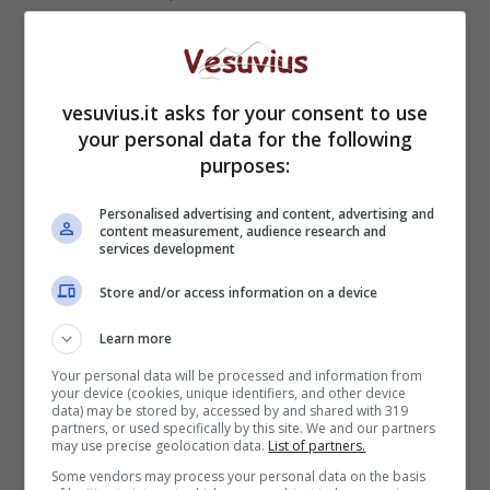
vesuvius.it asks for your consent to use
your personal data for the following
purposes:
Personalised advertising and content, advertising and
content measurement, audience research and
services development
Store and/or access information on a device
X Factor 2022, Emma
Learn more
Your personal data will be processed and information from
Marrone non sarà in
your device (cookies, unique identifiers, and other device
data) may be stored by, accessed by and shared with 319
giuria: torna Fedez?
partners, or used specifically by this site. We and our partners
may use precise geolocation data.
List of partners.
Some vendors may process your personal data on the basis