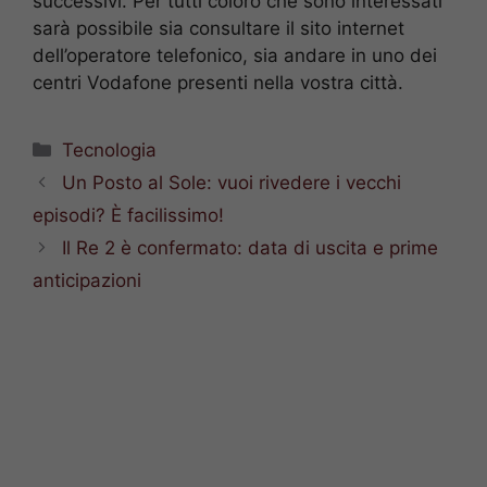
successivi. Per tutti coloro che sono interessati
sarà possibile sia consultare il sito internet
dell’operatore telefonico, sia andare in uno dei
centri Vodafone presenti nella vostra città.
Categorie
Tecnologia
Un Posto al Sole: vuoi rivedere i vecchi
episodi? È facilissimo!
Il Re 2 è confermato: data di uscita e prime
anticipazioni