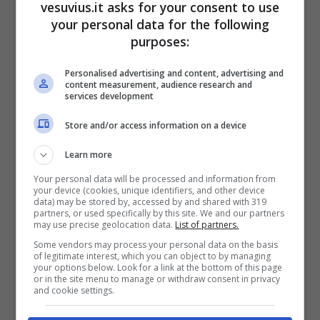
vesuvius.it asks for your consent to use
your personal data for the following
purposes:
Personalised advertising and content, advertising and
content measurement, audience research and
services development
Store and/or access information on a device
Learn more
Your personal data will be processed and information from
your device (cookies, unique identifiers, and other device
data) may be stored by, accessed by and shared with 319
partners, or used specifically by this site. We and our partners
may use precise geolocation data.
List of partners.
Some vendors may process your personal data on the basis
Il logo della compagnia telefonica britannica (Via Screenshot)
of legitimate interest, which you can object to by managing
your options below. Look for a link at the bottom of this page
or in the site menu to manage or withdraw consent in privacy
Tutti gli utenti che vorranno avere in regalo una
and cookie settings.
PlayStation 5
, dovranno sottoscrivere un