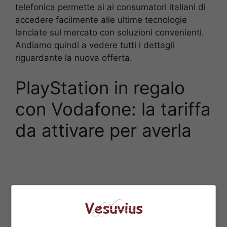
telefonica permette ai ai consumatori italiani di
accedere facilmente alle ultime tecnologie
lanciate sul mercato con soluzioni convenienti.
Andiamo quindi a vedere tutti i dettagli
riguardante la nuova offerta.
PlayStation in regalo
con Vodafone: la tariffa
da attivare per averla