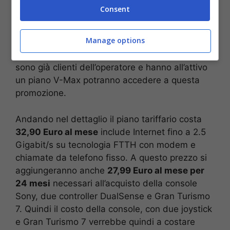
contratto con la Vodafone attivando l’offerta
Consent
Vodafone V-Max
. All’attivazione di questa non
solo avrete la console a casa, ma anche la
fibra
Manage options
ottica
come rete fissa. Inoltre potranno
accedere a questa tariffa anche coloro che
sono già clienti dell’operatore e hanno all’attivo
un piano V-Max potranno accedere a questa
promozione.
Andando nel dettaglio il piano tariffario costa
32,90 Euro al mese
include Internet fino a 2.5
Gigabit/s su tecnologia FTTH con modem e
chiamate da telefono fisso. A questo prezzo si
aggiungeranno anche
27,99 Euro al mese per
24 mesi
necessari all’acquisto della console
Sony, due controller DualSense e Gran Turismo
7. Quindi il costo della console, con due joystick
e Gran Turismo 7 verrebbe quindi a costare