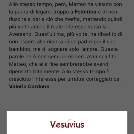
Allo stesso tempo, però, Matteo ha vissuto con
la paura di legarsi troppo a
Federica
e di non
riuscire a darle ciò che merita, mettendo quindi
più volte anche il reale interesse verso la
Aversano. Quest’ultima, più volte, ha ribadito di
non essere alla ricerca di un padre per il suo
bambino, ma di sognare solo l’amore. Queste
parole però non sembrerebbero aver scalfito
Matteo, che alla fine sembrerebbe averci
ripensato totalmente. Allo stesso tempo è
cresciuto l’interesse per un’altra corteggiatrice,
Valeria Cardone
.