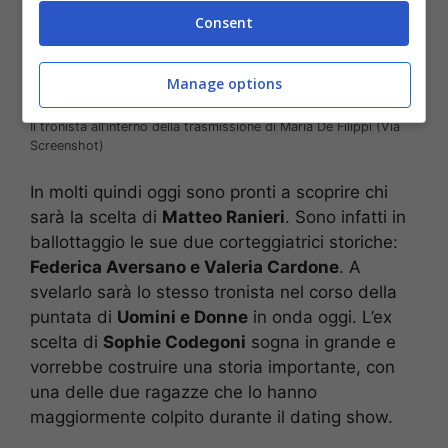
Consent
Manage options
Il tronista all’interno della trasmissione di Maria De Filippi (Via
Screenshot)
In molti quindi oggi sono pronti a scoprire chi
sarà la scelta di
Matteo Ranieri
. Sono infatti in
ballottaggio le sue due corteggiatrici storiche:
Federica Aversano e Valeria Cardone
. A
svelarlo sarà lo stesso tronista nel corso della
puntata di
Uomini e Donne
in onda oggi. L’ex
scelta di
Sophie Codegoni
sogna in grande e
vorrebbe costruire una storia importante, con
una delle due ragazze che lo hanno
maggiormente colpito durante il dating show.