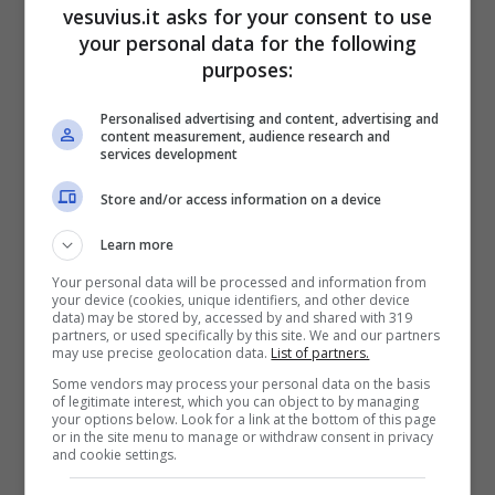
vesuvius.it asks for your consent to use
your personal data for the following
purposes:
Personalised advertising and content, advertising and
content measurement, audience research and
services development
Uomini e Donne,
Store and/or access information on a device
Matteo Ranieri pronto
Learn more
alla scelta: chi vincerà
Your personal data will be processed and information from
your device (cookies, unique identifiers, and other device
tra Federica e Valeria?
data) may be stored by, accessed by and shared with 319
partners, or used specifically by this site. We and our partners
may use precise geolocation data.
List of partners.
Some vendors may process your personal data on the basis
of legitimate interest, which you can object to by managing
your options below. Look for a link at the bottom of this page
or in the site menu to manage or withdraw consent in privacy
and cookie settings.