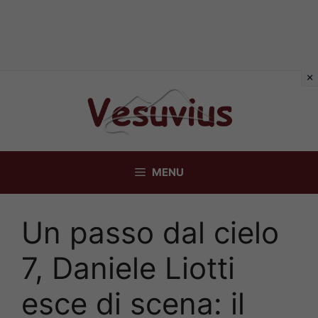
Vai
al
contenuto
MENU
Un passo dal cielo
7, Daniele Liotti
esce di scena: il