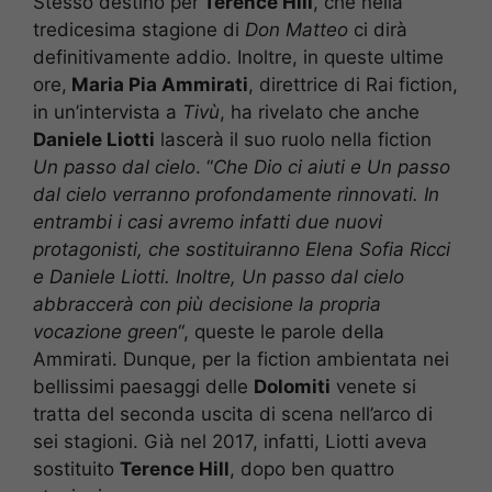
Stesso destino per
Terence Hill
, che nella
tredicesima stagione di
Don Matteo
ci dirà
definitivamente addio. Inoltre, in queste ultime
ore,
Maria Pia Ammirati
, direttrice di Rai fiction,
in un’intervista a
Tivù
, ha rivelato che anche
Daniele Liotti
lascerà il suo ruolo nella fiction
Un passo dal cielo
. “
Che Dio ci aiuti e Un passo
dal cielo verranno profondamente rinnovati. In
entrambi i casi avremo infatti due nuovi
protagonisti, che sostituiranno Elena Sofia Ricci
e Daniele Liotti. Inoltre, Un passo dal cielo
abbraccerà con più decisione la propria
vocazione green
“, queste le parole della
Ammirati. Dunque, per la fiction ambientata nei
bellissimi paesaggi delle
Dolomiti
venete si
tratta del seconda uscita di scena nell’arco di
sei stagioni. Già nel 2017, infatti, Liotti aveva
sostituito
Terence Hill
, dopo ben quattro