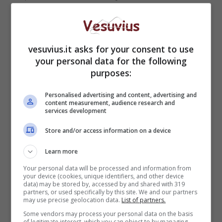
vesuvius.it asks for your consent to use
your personal data for the following
purposes:
Personalised advertising and content, advertising and
content measurement, audience research and
services development
Store and/or access information on a device
Un passo dal cielo
racconta nelle prime tre
Learn more
stagioni la vita di
Pietro Thiene
, interpretato da
Your personal data will be processed and information from
Terence Hill, comandante di stazione del Corpo
your device (cookies, unique identifiers, and other device
data) may be stored by, accessed by and shared with 319
forestale di San Candido, in Alto Adige. Poi, a
partners, or used specifically by this site. We and our partners
may use precise geolocation data.
List of partners.
partire dalla quarta il nuovo comandante è
Francesco Neri
, interpretato da Daniele Liotti, il
Some vendors may process your personal data on the basis
of legitimate interest, which you can object to by managing