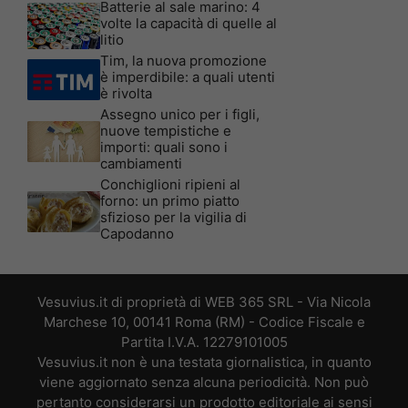
Batterie al sale marino: 4
volte la capacità di quelle al
litio
Tim, la nuova promozione
è imperdibile: a quali utenti
è rivolta
Assegno unico per i figli,
nuove tempistiche e
importi: quali sono i
cambiamenti
Conchiglioni ripieni al
forno: un primo piatto
sfizioso per la vigilia di
Capodanno
Vesuvius.it di proprietà di WEB 365 SRL - Via Nicola
Marchese 10, 00141 Roma (RM) - Codice Fiscale e
Partita I.V.A. 12279101005
Vesuvius.it non è una testata giornalistica, in quanto
viene aggiornato senza alcuna periodicità. Non può
pertanto considerarsi un prodotto editoriale ai sensi