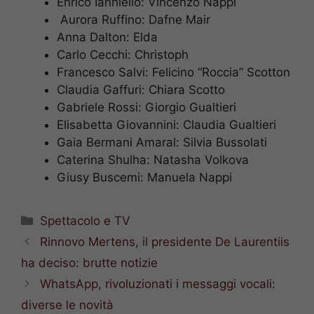
Enrico Ianniello: Vincenzo Nappi
Aurora Ruffino: Dafne Mair
Anna Dalton: Elda
Carlo Cecchi: Christoph
Francesco Salvi: Felicino “Roccia” Scotton
Claudia Gaffuri: Chiara Scotto
Gabriele Rossi: Giorgio Gualtieri
Elisabetta Giovannini: Claudia Gualtieri
Gaia Bermani Amaral: Silvia Bussolati
Caterina Shulha: Natasha Volkova
Giusy Buscemi: Manuela Nappi
Categorie
Spettacolo e TV
Rinnovo Mertens, il presidente De Laurentiis
ha deciso: brutte notizie
WhatsApp, rivoluzionati i messaggi vocali:
diverse le novità