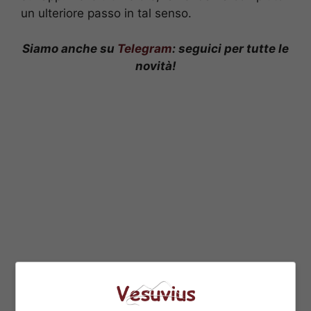
un ulteriore passo in tal senso.
Siamo anche su
Telegram
: seguici per tutte le
novità!
Il piano di Netflix per