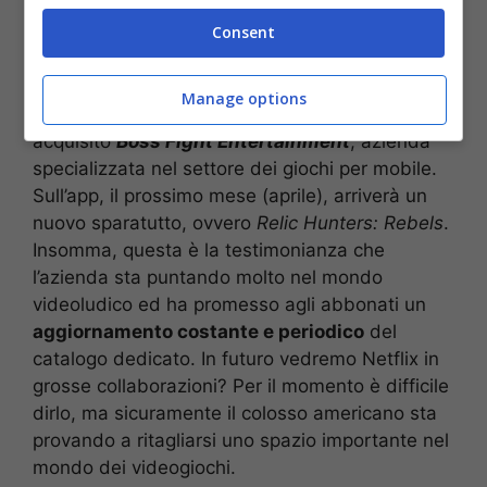
videogiochi. Una prova, l’ennesima, di come
Consent
l’azienda americana stia puntando molto sul
mondo videoludico e di come voglia provare a
conquistare, ritagliandosi uno spazio, anche
Manage options
questo mercato. Nel caso specifico, Netflix ha
acquisito
Boss Fight Entertainment
, azienda
specializzata nel settore dei giochi per mobile.
Sull’app, il prossimo mese (aprile), arriverà un
nuovo sparatutto, ovvero
Relic Hunters: Rebels
.
Insomma, questa è la testimonianza che
l’azienda sta puntando molto nel mondo
videoludico ed ha promesso agli abbonati un
aggiornamento costante e periodico
del
catalogo dedicato. In futuro vedremo Netflix in
grosse collaborazioni? Per il momento è difficile
dirlo, ma sicuramente il colosso americano sta
provando a ritagliarsi uno spazio importante nel
mondo dei videogiochi.