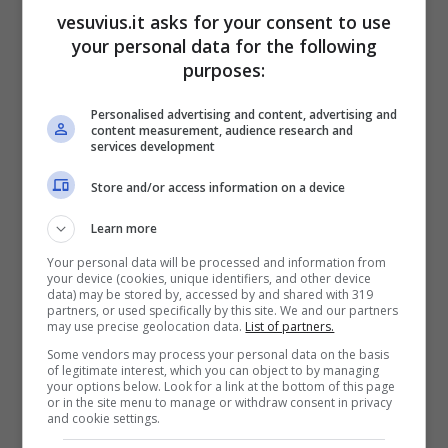
dominare il mercato
vesuvius.it asks for your consent to use
your personal data for the following
purposes:
Personalised advertising and content, advertising and
content measurement, audience research and
services development
Store and/or access information on a device
Learn more
Your personal data will be processed and information from
your device (cookies, unique identifiers, and other device
La vita bugiarda degli adulti, in arrivo la serie tv su Netflix
data) may be stored by, accessed by and shared with 319
(Pixabay)
partners, or used specifically by this site. We and our partners
may use precise geolocation data.
List of partners.
Netflix, nelle scorse ore, con un comunicato
Some vendors may process your personal data on the basis
of legitimate interest, which you can object to by managing
apparso sul sito ufficiale del colosso americano,
your options below. Look for a link at the bottom of this page
ha reso nota
l’acquisizione di un nuovo studio
,
or in the site menu to manage or withdraw consent in privacy
and cookie settings.
il terzo, specializzato nel settore dei