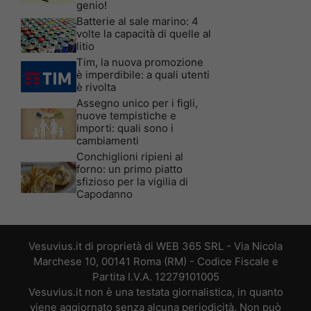
genio!
Batterie al sale marino: 4
volte la capacità di quelle al
litio
Tim, la nuova promozione
è imperdibile: a quali utenti
è rivolta
Assegno unico per i figli,
nuove tempistiche e
importi: quali sono i
cambiamenti
Conchiglioni ripieni al
forno: un primo piatto
sfizioso per la vigilia di
Capodanno
Vesuvius.it di proprietà di WEB 365 SRL - Via Nicola
Marchese 10, 00141 Roma (RM) - Codice Fiscale e
Partita I.V.A. 12279101005
Vesuvius.it non è una testata giornalistica, in quanto
viene aggiornato senza alcuna periodicità. Non può