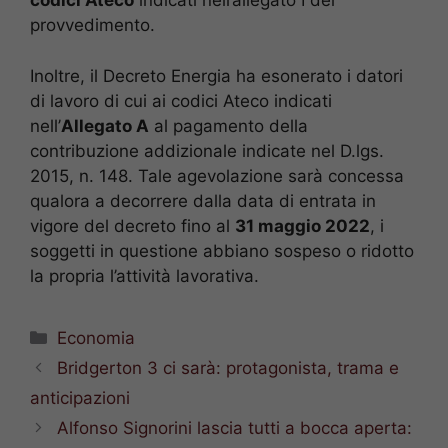
codici Ateco
indicati nell’allegato I del
provvedimento.
Inoltre, il Decreto Energia ha esonerato i datori
di lavoro di cui ai codici Ateco indicati
nell’
Allegato A
al pagamento della
contribuzione addizionale indicate nel D.lgs.
2015, n. 148. Tale agevolazione sarà concessa
qualora a decorrere dalla data di entrata in
vigore del decreto fino al
31 maggio 2022
, i
soggetti in questione abbiano sospeso o ridotto
la propria l’attività lavorativa.
Categorie
Economia
Bridgerton 3 ci sarà: protagonista, trama e
anticipazioni
Alfonso Signorini lascia tutti a bocca aperta: