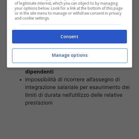
I requisiti per accedere (Fonte: Pixabay)
of legitimate interest, which you can object to by managing
your options below. Look for a link at the bottom of this page
or in the site menu to manage or withdraw consent in privacy
Allo scopo di contrastare eventuali situazioni di
and cookie settings.
notevole difficoltà economica, il Governo ha
previsto un altro aiuto a favore dei datori di
Consent
lavoro che siano in possesso dei seguenti
requisiti:
Manage options
settore nel quale sono impiegati fino a
15
dipendenti
impossibilità di ricorrere all’assegno di
integrazione salariale per esaurimento dei
limiti di durata nell’utilizzo delle relative
prestazioni