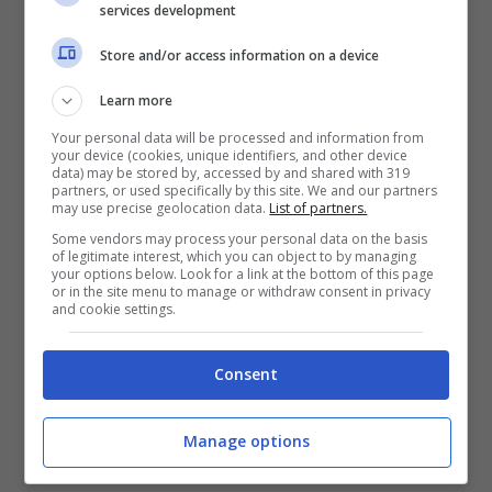
services development
Store and/or access information on a device
In primis,
sono eleggibili per l’offerta coloro
Learn more
che risultano avere un account creato non
Your personal data will be processed and information from
oltre il 31 gennaio del 2022
. Dopo aver cliccato
your device (cookies, unique identifiers, and other device
data) may be stored by, accessed by and shared with 319
su questo
link
,
bisogna andare su ‘applica la
partners, or used specifically by this site. We and our partners
promozione’
che si attiverà automaticamente
may use precise geolocation data.
List of partners.
ma
il buono lo si riceverà solo dopo essere
Some vendors may process your personal data on the basis
of legitimate interest, which you can object to by managing
loggati sull’app di Amazon
. L’offerta, e anche
your options below. Look for a link at the bottom of this page
questo è da chiarire, risulta disponibile solo
or in the site menu to manage or withdraw consent in privacy
and cookie settings.
sull’applicazione per
iPhone
e
Android
. Non
sono idonee le app per
tablet
,
iPad
o
Window
Phone
.
Consent
Come spendere lo sconto
Manage options
sul sito