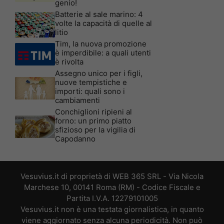
genio!
Batterie al sale marino: 4
volte la capacità di quelle al
litio
Tim, la nuova promozione
è imperdibile: a quali utenti
è rivolta
Assegno unico per i figli,
nuove tempistiche e
importi: quali sono i
cambiamenti
Conchiglioni ripieni al
forno: un primo piatto
sfizioso per la vigilia di
Capodanno
Vesuvius.it di proprietà di WEB 365 SRL - Via Nicola
Marchese 10, 00141 Roma (RM) - Codice Fiscale e
Partita I.V.A. 12279101005
Vesuvius.it non è una testata giornalistica, in quanto
viene aggiornato senza alcuna periodicità. Non può