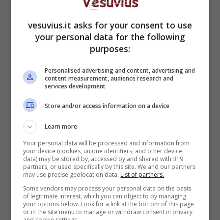
sappiamo
vesuvius.it asks for your consent to use
your personal data for the following
purposes:
Personalised advertising and content, advertising and
content measurement, audience research and
services development
Store and/or access information on a device
Learn more
Your personal data will be processed and information from
your device (cookies, unique identifiers, and other device
The Adam Project 2 (Fonte: Instagram)
data) may be stored by, accessed by and shared with 319
partners, or used specifically by this site. We and our partners
may use precise geolocation data.
List of partners.
The Adam Project
si è già posizionato tra i
Some vendors may process your personal data on the basis
contenuti più apprezzati su
Netflix
,
of legitimate interest, which you can object to by managing
attualmente, infatti, si trova al terzo posto della
your options below. Look for a link at the bottom of this page
or in the site menu to manage or withdraw consent in privacy
Top ten
della piattaforma in streaming.
and cookie settings.