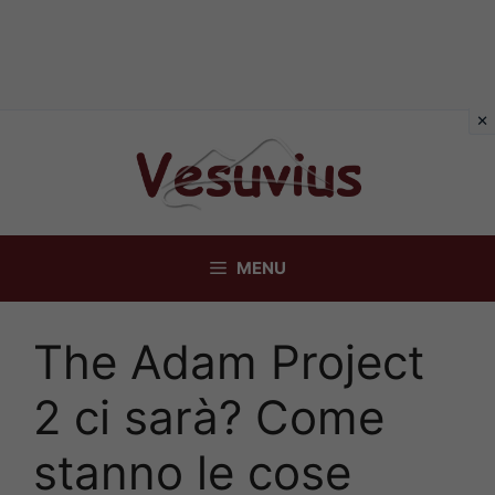
Vai
al
contenuto
MENU
The Adam Project
2 ci sarà? Come
stanno le cose