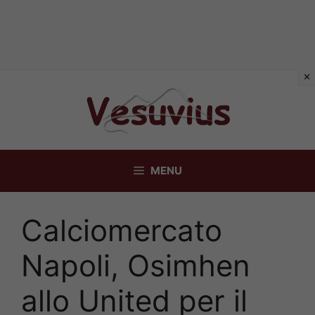
Vai
al
contenuto
MENU
Calciomercato
Napoli, Osimhen
allo United per il