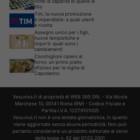
volte la capacità di quelle al
litio
Tim, la nuova promozione
è imperdibile: a quali utenti
è rivolta
Assegno unico per i figli,
nuove tempistiche e
importi: quali sono i
cambiamenti
Conchiglioni ripieni al
forno: un primo piatto
sfizioso per la vigilia di
Capodanno
Vesuvius.it di proprietà di WEB 365 SRL - Via Nicola
Marchese 10, 00141 Roma (RM) - Codice Fiscale e
Partita I.V.A. 12279101005
Vesuvius.it non è una testata giornalistica, in quanto
viene aggiornato senza alcuna periodicità. Non può
pertanto considerarsi un prodotto editoriale ai sensi
della legge n. 62 del 07.03.2001