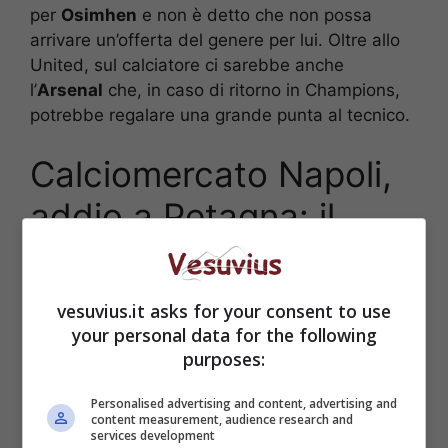
per
Osimhen
e non è detto che non possa
arrivare un’offerta del genere per lui. Oltre allo
United, sul calciatore ci sarebbe anche
l’
Arsenal
che, in caso di ritorno in Champions,
potrebbe regalare una grande punta al tecnico.
Calciomercato Napoli,
addio a Petagna: il
sostituto
vesuvius.it asks for your consent to use
your personal data for the following
purposes:
Personalised advertising and content, advertising and
content measurement, audience research and
services development