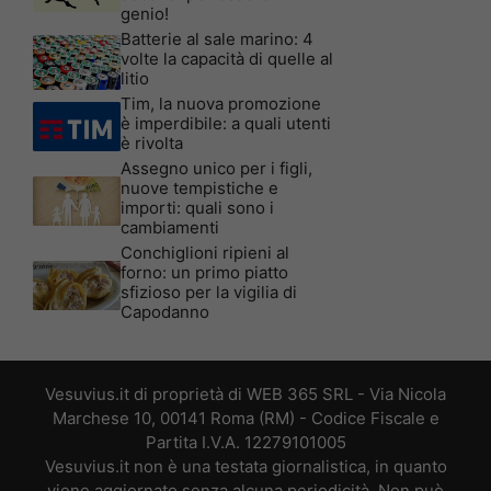
genio!
Batterie al sale marino: 4
volte la capacità di quelle al
litio
Tim, la nuova promozione
è imperdibile: a quali utenti
è rivolta
Assegno unico per i figli,
nuove tempistiche e
importi: quali sono i
cambiamenti
Conchiglioni ripieni al
forno: un primo piatto
sfizioso per la vigilia di
Capodanno
Vesuvius.it di proprietà di WEB 365 SRL - Via Nicola
Marchese 10, 00141 Roma (RM) - Codice Fiscale e
Partita I.V.A. 12279101005
Vesuvius.it non è una testata giornalistica, in quanto
viene aggiornato senza alcuna periodicità. Non può