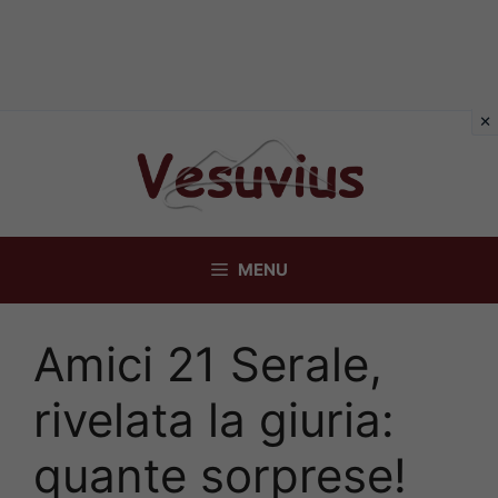
Vai
al
contenuto
MENU
Amici 21 Serale,
rivelata la giuria:
quante sorprese!