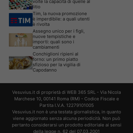
volte la capacità di quelle al
litio
Tim, la nuova promozione
è imperdibile: a quali utenti
è rivolta
Assegno unico per i figli,
nuove tempistiche e
importi: quali sono i
cambiamenti
Conchiglioni ripieni al
forno: un primo piatto
sfizioso per la vigilia di
Capodanno
Vesuvius.it di proprietà di WEB 365 SRL - Via Nicola
Marchese 10, 00141 Roma (RM) - Codice Fiscale e
Partita I.V.A. 12279101005
Vesuvius.it non è una testata giornalistica, in quanto
viene aggiornato senza alcuna periodicità. Non può
pertanto considerarsi un prodotto editoriale ai sensi
della legge n. 62 del 07.03.2001