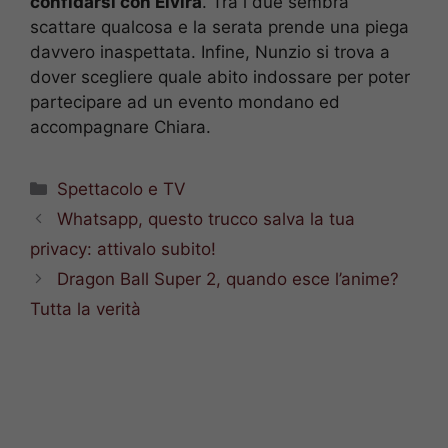
confidarsi con Elvira
. Tra i due sembra
scattare qualcosa e la serata prende una piega
davvero inaspettata. Infine, Nunzio si trova a
dover scegliere quale abito indossare per poter
partecipare ad un evento mondano ed
accompagnare Chiara.
Categorie
Spettacolo e TV
Whatsapp, questo trucco salva la tua
privacy: attivalo subito!
Dragon Ball Super 2, quando esce l’anime?
Tutta la verità