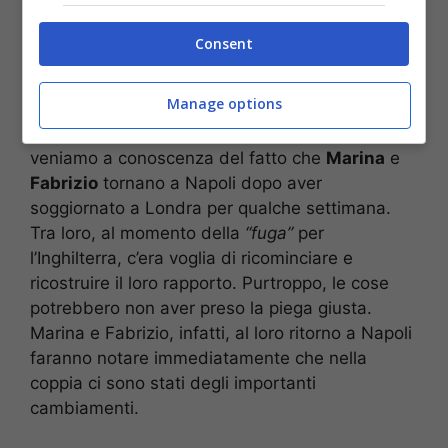
Consent
Marina è pensierosa (via screenshot)
Manage options
Dalle
anticipazioni
di
Un Posto al Sole
della
puntata che andrà in onda
lunedì 14 marzo
veniamo a conoscenza del fatto che
Marina
e
Fabrizio
tornano a Napoli dopo aver
soggiornato a Londra per qualche settimana.
Tra loro, al momento della
“fuga”
per
l’Inghilterra, c’era voglia di ricominciare e
ricostruire il loro rapporto. Purtroppo, le cose
potrebbero non aver preso la piega giusta.
Marina e Fabrizio, infatti, al loro ritorno a Napoli
faranno notare immediatamente che nella
coppia ci sono stati degli importanti
cambiamenti.