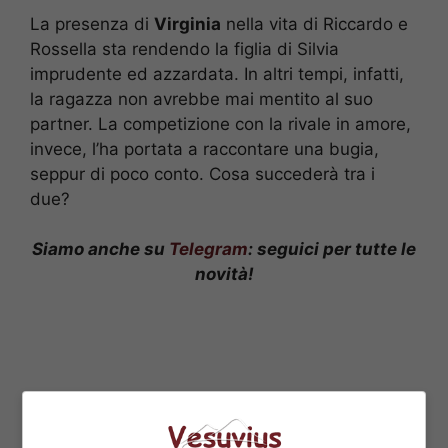
La presenza di
Virginia
nella vita di Riccardo e
Rossella sta rendendo la figlia di Silvia
imprudente ed azzardata. In altri tempi, infatti,
la ragazza non avrebbe mai mentito al suo
partner. La competizione con la rivale in amore,
invece, l’ha portata a raccontare una bugia,
seppur di poco conto. Cosa succederà tra i
due?
Siamo anche su
Telegram
: seguici per tutte le
novità!