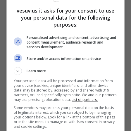
vesuvius.it asks for your consent to use
your personal data for the following
purposes:
Personalised advertising and content, advertising and
Un Posto al Sole, le
content measurement, audience research and
services development
anticipazioni del 14
Store and/or access information on a device
marzo
Learn more
Your personal data will be processed and information from
your device (cookies, unique identifiers, and other device
data) may be stored by, accessed by and shared with 319
partners, or used specifically by this site. We and our partners
may use precise geolocation data.
List of partners.
Some vendors may process your personal data on the basis
of legitimate interest, which you can object to by managing
your options below. Look for a link at the bottom of this page
or in the site menu to manage or withdraw consent in privacy
and cookie settings.