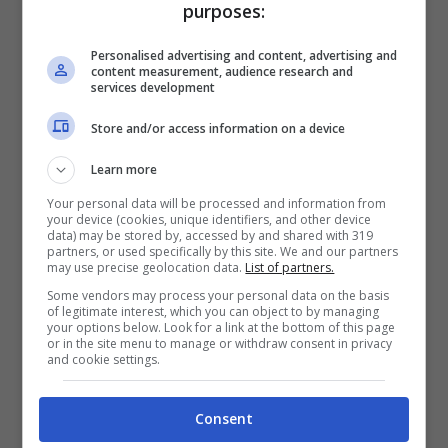
La Pupa e il Secchione:
purposes:
tutto quello che
Personalised advertising and content, advertising and
content measurement, audience research and
sappiamo
services development
Store and/or access information on a device
Learn more
Your personal data will be processed and information from
your device (cookies, unique identifiers, and other device
data) may be stored by, accessed by and shared with 319
partners, or used specifically by this site. We and our partners
may use precise geolocation data.
List of partners.
Some vendors may process your personal data on the basis
of legitimate interest, which you can object to by managing
your options below. Look for a link at the bottom of this page
or in the site menu to manage or withdraw consent in privacy
and cookie settings.
La giuria de La Pupa e il Secchione (Fonte: Instagram)
I giurati saranno tre, due sono già stati
Consent
confermati, si tratta di
Federico Fashion Style e