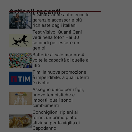
Articoli recenti
Assicurazione auto: ecco le
garanzie accessorie più
richieste dagli italiani
Test Visivo: Quanti Cani
vedi nella foto? Hai 30
secondi per essere un
genio!
Batterie al sale marino: 4
volte la capacità di quelle al
litio
Tim, la nuova promozione
è imperdibile: a quali utenti
è rivolta
Assegno unico per i figli,
nuove tempistiche e
importi: quali sono i
cambiamenti
Conchiglioni ripieni al
forno: un primo piatto
sfizioso per la vigilia di
Capodanno