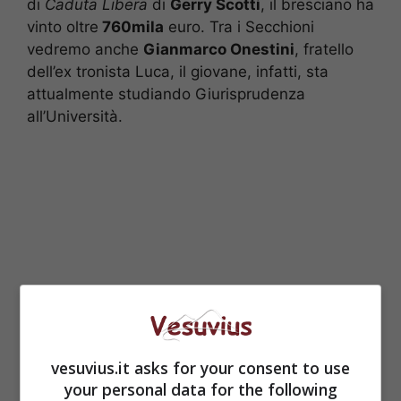
di
Caduta Libera
di
Gerry Scotti
, il bresciano ha
vinto oltre
760mila
euro. Tra i Secchioni
vedremo anche
Gianmarco Onestini
, fratello
dell’ex tronista Luca, il giovane, infatti, sta
attualmente studiando Giurisprudenza
all’Università.
vesuvius.it asks for your consent to use
your personal data for the following