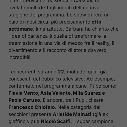
in un’intervista a
Tv Sorrisi e Canzoni
, ha
rivelato molti dettagli inediti della nuova
stagione del programma. Lo show durerà un
paio di mesi circa, più precisamente
otto
settimane
. Innanzitutto, Barbara ha chiarito che
l’idea di partenza è quella di trasformare la
trasmissione in una via di mezzo fra il reality, il
divertimento e il racconto di storie davvero
incredibili.
I concorrenti saranno
22
, molti dei quali già
conosciuti dal pubblico televisivo. Ad esempio,
confermato nel programma alcune Pupe come:
Flavia Vento, Asia Valente, Mila Suarez e
Paola Caruso
. E ancora, tra i Pupi, ci sarà
Francesco Chiofalo
. Nella categoria dei
secchioni presente
Aristide Malnati
(già ex
gieffino vip) e
Nicolò Scalfi
, il super campione