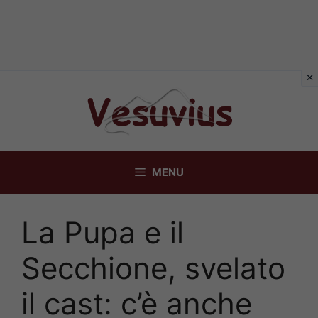
Vai
al
contenuto
MENU
La Pupa e il
Secchione, svelato
il cast: c’è anche