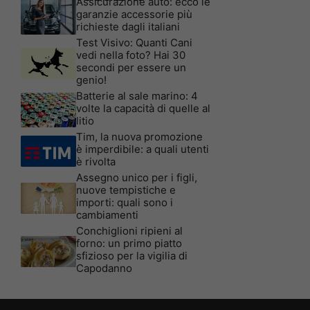
Assicurazione auto: ecco le
garanzie accessorie più
richieste dagli italiani
Test Visivo: Quanti Cani
vedi nella foto? Hai 30
secondi per essere un
genio!
Batterie al sale marino: 4
volte la capacità di quelle al
litio
Tim, la nuova promozione
è imperdibile: a quali utenti
è rivolta
Assegno unico per i figli,
nuove tempistiche e
importi: quali sono i
cambiamenti
Conchiglioni ripieni al
forno: un primo piatto
sfizioso per la vigilia di
Capodanno