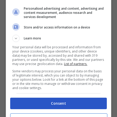
Blasi, crisi finita? Parla
Personalised advertising and content, advertising and
content measurement, audience research and
Alex Nuccetelli
services development
Store and/or access information on a device
Learn more
Your personal data will be processed and information from
your device (cookies, unique identifiers, and other device
data) may be stored by, accessed by and shared with 319
partners, or used specifically by this site. We and our partners
may use precise geolocation data.
List of partners.
Some vendors may process your personal data on the basis
of legitimate interest, which you can object to by managing
your options below. Look for a link at the bottom of this page
or in the site menu to manage or withdraw consent in privacy
and cookie settings.
L’amico di Francesco Totti, Alex Nuccetelli (Via Screenshot
Instagram)
Consent
A rivelare ulteriori dettagli sulla coppia
Francesco Totti-Ilary Blasi
, ci ha pensato uno