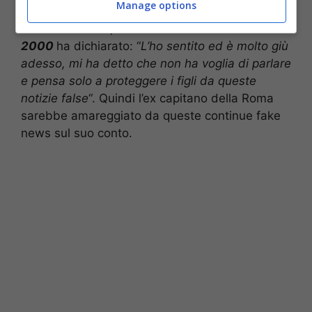
Manage options
storico amico del Pupone. Stiamo parlando di
Alex Nuccetelli
, che ai microfoni di
Novella
2000
ha dichiarato: “
L’ho sentito ed è molto giù
adesso, mi ha detto che non ha voglia di parlare
e pensa solo a proteggere i figli da queste
notizie false
“. Quindi l’ex capitano della Roma
sarebbe amareggiato da queste continue fake
news sul suo conto.