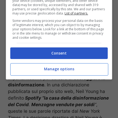
your device (cookies, unique identifiers, and other device
data) may be stored by, accessed by and shared with 319
sue canzoni. I vertici della piattaforma hanno
partners, or used specifically by this site. We and our partners
deciso:
Spotify
ha infatti dichiarato di aver
may use precise geolocation data.
List of partners.
iniziato a rimuovere la musica del cantante
.
Some vendors may process your personal data on the basis
of legitimate interest, which you can object to by managing
Due giorni prima era stata pubblicata una
your options below. Look for a link at the bottom of this page
lettera firmata dal cantante che chiedeva di
or in the site menu to manage or withdraw consent in privacy
and cookie settings.
scegliere tra lui e Joe Rogan.
LEGGI ANCHE >>>
WhatsApp, novità
Consent
assoluta per gli audio: cosa cambierà a breve
Manage options
Quello di Young è ovviamente un gesto
importantissimo per cercare di
scoraggiare la
disinformazione
. In una dichiarazione
pubblicata sul proprio sito web, Neil Young ha
definito
Spotify “la casa della disinformazione
del Covid
.
Menzogne ​​vendute per soldi
“
,
queste le sue parole riportate dal
New York
Times
. La decisione drastica di Neil Young è