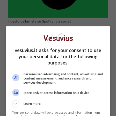
Il gesto dell’artista su Spotify (via social)
vesuvius.it asks for your consent to use
your personal data for the following
purposes:
Personalised advertising and content, advertising and
content measurement, audience research and
services development
Store and/or access information on a device
Neil Young ha ormai deciso:
Spotify
doveva
Learn more
provvedere alla cancellazione dei podcast di
Your personal data will be processed and information from
Joe Rogan oppure avrebbe dovuto rimuovere le