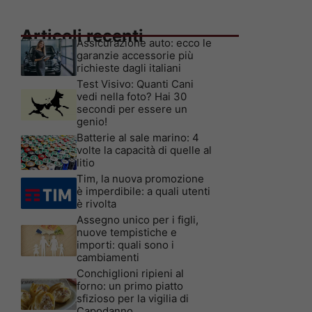
Articoli recenti
Assicurazione auto: ecco le
garanzie accessorie più
richieste dagli italiani
Test Visivo: Quanti Cani
vedi nella foto? Hai 30
secondi per essere un
genio!
Batterie al sale marino: 4
volte la capacità di quelle al
litio
Tim, la nuova promozione
è imperdibile: a quali utenti
è rivolta
Assegno unico per i figli,
nuove tempistiche e
importi: quali sono i
cambiamenti
Conchiglioni ripieni al
forno: un primo piatto
sfizioso per la vigilia di
Capodanno