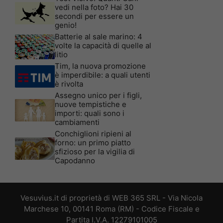
vedi nella foto? Hai 30
secondi per essere un
genio!
Batterie al sale marino: 4
volte la capacità di quelle al
litio
Tim, la nuova promozione
è imperdibile: a quali utenti
è rivolta
Assegno unico per i figli,
nuove tempistiche e
importi: quali sono i
cambiamenti
Conchiglioni ripieni al
forno: un primo piatto
sfizioso per la vigilia di
Capodanno
Vesuvius.it di proprietà di WEB 365 SRL - Via Nicola
Marchese 10, 00141 Roma (RM) - Codice Fiscale e
Partita I.V.A. 12279101005