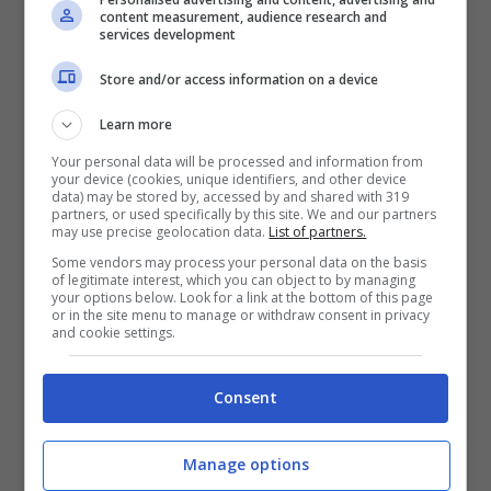
content measurement, audience research and
services development
Store and/or access information on a device
Learn more
Your personal data will be processed and information from
your device (cookies, unique identifiers, and other device
data) may be stored by, accessed by and shared with 319
partners, or used specifically by this site. We and our partners
may use precise geolocation data.
List of partners.
Some vendors may process your personal data on the basis
LEGGI ANCHE –>
DAZN, rimborsi in arrivo:
of legitimate interest, which you can object to by managing
your options below. Look for a link at the bottom of this page
comunicazione ufficiale!
or in the site menu to manage or withdraw consent in privacy
and cookie settings.
Consent
Kingdom Hearts HD 1.5 + 2.5 ReMIX
contiene i
titoli:
KH Final Mix
,
Re:Chain of Memories
,
358/2
Manage options
Days
,
KH II Final Mix
,
Birth by Sleep Final Mix
e