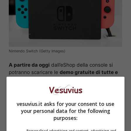
Nintendo Switch (Getty Images)
A partire da oggi
dall’eShop della console si
potranno scaricare le
demo gratuite di tutte e
tre le raccolte
disponibili per l’acquisto dal 10
febbraio. Un modo per sperimentare e provare
l’esperienza via cloud di questi videogiochi.
vesuvius.it asks for your consent to use
your personal data for the following
purposes:
Personalised advertising and content, advertising and