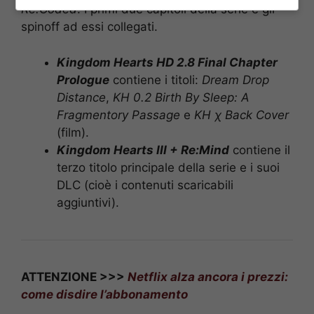
Re:Coded
. I primi due capitoli della serie e gli
spinoff ad essi collegati.
Kingdom Hearts HD 2.8 Final Chapter
Prologue
contiene i titoli:
Dream Drop
Distance
,
KH 0.2 Birth By Sleep: A
Fragmentory Passage
e
KH χ Back Cover
(film).
Kingdom Hearts III + Re:Mind
contiene il
terzo titolo principale della serie e i suoi
DLC (cioè i contenuti scaricabili
aggiuntivi).
ATTENZIONE >>>
Netflix alza ancora i prezzi:
come disdire l’abbonamento