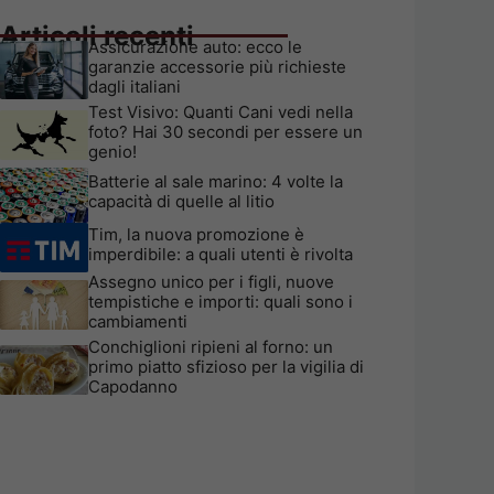
Articoli recenti
Assicurazione auto: ecco le
garanzie accessorie più richieste
dagli italiani
Test Visivo: Quanti Cani vedi nella
foto? Hai 30 secondi per essere un
genio!
Batterie al sale marino: 4 volte la
capacità di quelle al litio
Tim, la nuova promozione è
imperdibile: a quali utenti è rivolta
Assegno unico per i figli, nuove
tempistiche e importi: quali sono i
cambiamenti
Conchiglioni ripieni al forno: un
primo piatto sfizioso per la vigilia di
Capodanno