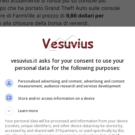
Two attualmente si fonda più su console più
ppo che ha portato Grand Theft Auto sulle console
re di FarmVille al prezzo di
9,86 dollari per
o alla chiusura della borsa di venerdì.
ssibile leggere i messaggi eliminati: ecco come
vesuvius.it asks for your consent to use your
i colossi dei videogiochi
personal data for the following purposes:
Personalised advertising and content, advertising and content
measurement, audience research and services development
Store and/or access information on a device
Learn more
Your personal data will be processed and information from your device
(cookies, unique identifiers, and other device data) may be stored by,
accessed by and shared with 319 partners, or used specifically by this