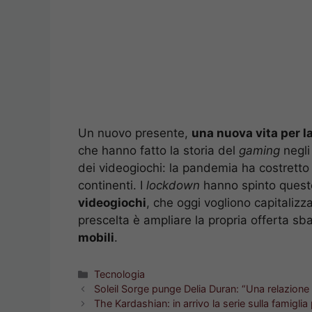
Un nuovo presente,
una nuova vita per l
che hanno fatto la storia del
gaming
negli 
dei videogiochi: la pandemia ha costretto i
continenti. I
lockdown
hanno spinto quest
videogiochi
, che oggi vogliono capitalizza
prescelta è ampliare la propria offerta s
mobili
.
Categorie
Tecnologia
Soleil Sorge punge Delia Duran: “Una relazione
The Kardashian: in arrivo la serie sulla famigli