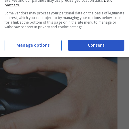
site. We and our partners may use precise geolocation data.
List of
partners.
Some vendors may process your personal data on the basis of legitimate
interest, which you can object to by managing your options below. Look
for a link at the bottom of this page or in the site menu to manage or
withdraw consent in privacy and cookie settings.
Manage options
Consent