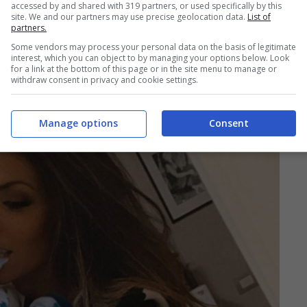
accessed by and shared with 319 partners, or used specifically by this
site. We and our partners may use precise geolocation data.
List of
partners.
Some vendors may process your personal data on the basis of legitimate
interest, which you can object to by managing your options below. Look
for a link at the bottom of this page or in the site menu to manage or
withdraw consent in privacy and cookie settings.
Manage options
Consent