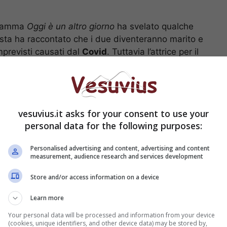
gramma
Oggi è un altro giorno
ha svelato qualche
nista ha raccontato che i due diventeranno marito e
mprevisti causati dal
Covid
. Tuttavia l’attrice per il
dettagli sulla location e la data precisa, ha
ogo sul mare e sarà in
stile americano
.
: requisiti e come fare domanda
vesuvius.it asks for your consent to use your
personal data for the following purposes:
co Brignano svela delle
ro relazione
Personalised advertising and content, advertising and content
measurement, audience research and services development
Store and/or access information on a device
Learn more
Your personal data will be processed and information from your device
(cookies, unique identifiers, and other device data) may be stored by,