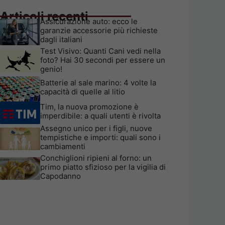
Articoli recenti
Assicurazione auto: ecco le
garanzie accessorie più richieste
dagli italiani
Test Visivo: Quanti Cani vedi nella
foto? Hai 30 secondi per essere un
genio!
Batterie al sale marino: 4 volte la
capacità di quelle al litio
Tim, la nuova promozione è
imperdibile: a quali utenti è rivolta
Assegno unico per i figli, nuove
tempistiche e importi: quali sono i
cambiamenti
Conchiglioni ripieni al forno: un
primo piatto sfizioso per la vigilia di
Capodanno