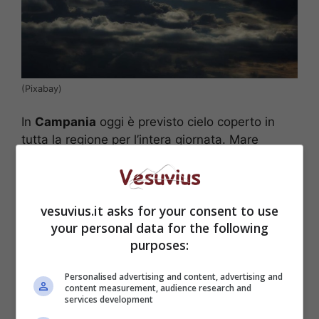
(Pixabay)
In
Campania
oggi è previsto cielo coperto in
tutta la regione per l’intera giornata. Mare
mosso a Napoli.
LEGGI ANCHE –>
CNN: Napoli inserita tra le
vesuvius.it asks for your consent to use
migliori mete del 2022
your personal data for the following
purposes:
Personalised advertising and content, advertising and
content measurement, audience research and
services development