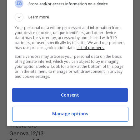
Store and/or access information on a device
Learn more
Your personal data will be processed and information from
your device (cookies, unique identifiers, and other device
data) may be stored by, accessed by and shared with 319
partners, or used specifically by this site. We and our partners
may use precise geolocation data.
List of partners.
Temperature minime e
Some vendors may process your personal data on the basis
massime
of legitimate interest, which you can object to by managing
your options below. Look for a link at the bottom of this page
or in the site menu to manage or withdraw consent in privacy
and cookie settings.
Aosta 3/8
Torino 0/5
Milano 5/8
Consent
Trento 4/10
Bolzano 2/10
Manage options
Venezia 4/5
Trieste 6/8
Genova 12/13