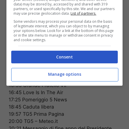
data) may be stored by, accessed by and shared with 319
partners, or used specifically by this site. We and our partners
06:00 Prima pagina TG5
may use precise geolocation data.
List of partners.
07:55 Traffico – Meteo.it
Some vendors may process your personal data on the basis
of legitimate interest, which you can object to by managing
07:59 TG5 Mattina
your options below. Look for a link at the bottom of this page
08:44 Mattino Cinque News
or in the site menu to manage or withdraw consent in privacy
and cookie settings.
10:57 TG5 – Ore 10
11:00 Forum
13:00 TG5 – Meteo.it
Consent
13:42 Beautiful
14:10 Una vita
Manage options
14:46 Ritorno ad Aurora: Un Natale speciale
16:35 Grande Fratello VIP
16:45 Love Is In The Air
17:25 Pomeriggio 5 News
18:45 Caduta libera
19:57 TG5 Prima Pagina
20:00 TG5 – Meteo.it
20:21 Messaggio di fine anno del Presidente