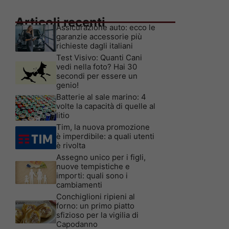
Articoli recenti
Assicurazione auto: ecco le
garanzie accessorie più
richieste dagli italiani
Test Visivo: Quanti Cani
vedi nella foto? Hai 30
secondi per essere un
genio!
Batterie al sale marino: 4
volte la capacità di quelle al
litio
Tim, la nuova promozione
è imperdibile: a quali utenti
è rivolta
Assegno unico per i figli,
nuove tempistiche e
importi: quali sono i
cambiamenti
Conchiglioni ripieni al
forno: un primo piatto
sfizioso per la vigilia di
Capodanno