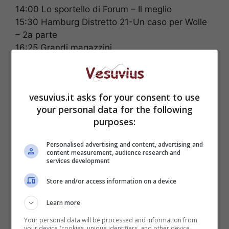
14:00 Lo sportello di Forum – Il meglio
15:30 Hamburg Distretto 21-Un caso per Wolle
– 2a parte
16:25 Grandi magazzini
18:58 TG4
19:45 TG4 L’ultima ora – Meteo.it
19:52 Tempesta d’amore
vesuvius.it asks for your consent to use
20:27 Controcorrente
your personal data for the following
20:30 Messaggio di fine anno del Presidente
purposes:
della Repubblica Sergio Mattarella
20:30 Stasera Italia
Personalised advertising and content, advertising and
20:50 Controcorrente
content measurement, audience research and
services development
21:32 Le Comiche
23:38 La fabbrica del sorriso – Una storia
Store and/or access information on a device
speciale
23:50 Capodanno in Musica
Learn more
Your personal data will be processed and information from
CANALE 5
your device (cookies, unique identifiers, and other device