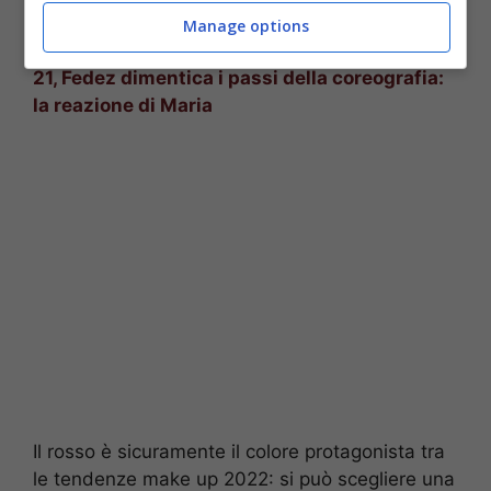
Manage options
POTREBBE INTERESSARTI ANCHE >>>
Amici
21, Fedez dimentica i passi della coreografia:
la reazione di Maria
Il rosso è sicuramente il colore protagonista tra
le tendenze make up 2022: si può scegliere una