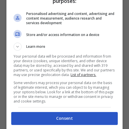
purposes:
Le nuove tendenze make up del 2022
Personalised advertising and content, advertising and
content measurement, audience research and
rimanderanno al mood che richiama i primi anni
services development
2000. Quindi grande utilizzo dei
colori pastello
con il bianco come base
. Le tonalità must
Store and/or access information on a device
saranno
lilla, giallo, verde acqua, rosa e
Learn more
azzurro
. Importante poi con un trucco pastello
andare a creare definizione e contrasto
Your personal data will be processed and information from
your device (cookies, unique identifiers, and other device
applicando un buon mascara che doni volume
data) may be stored by, accessed by and shared with 319
alle ciglia. Bello anche giocare con il
contrasto
partners, or used specifically by this site. We and our partners
may use precise geolocation data.
List of partners.
tra una base molto scura
per gli occhi e
un
Some vendors may process your personal data on the basis
colore più chiaro
: ci si può sbizzarrire tra il
blu
of legitimate interest, which you can object to by managing
oltremare
al
verde brillante
per arrivare al
your options below. Look for a link at the bottom of this page
or in the site menu to manage or withdraw consent in privacy
fucsia
. Forte richiamo agli anni ’80 e ’90 è
and cookie settings.
invece un trucco impreziosito e illuminato da
tocchi di
oro, argento e rame
. I colori metallici
Consent
spopoleranno sia per occhi ma anche per viso e
labbra.