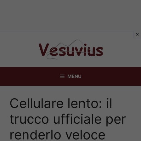
Vai
al
contenuto
MENU
Cellulare lento: il
trucco ufficiale per
renderlo veloce