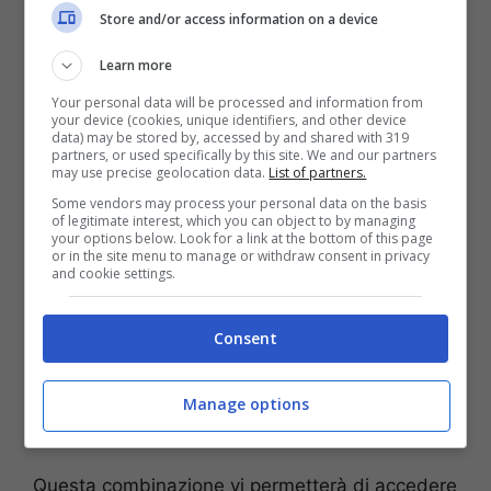
Store and/or access information on a device
Learn more
Your personal data will be processed and information from
your device (cookies, unique identifiers, and other device
data) may be stored by, accessed by and shared with 319
partners, or used specifically by this site. We and our partners
may use precise geolocation data.
List of partners.
Some vendors may process your personal data on the basis
of legitimate interest, which you can object to by managing
your options below. Look for a link at the bottom of this page
or in the site menu to manage or withdraw consent in privacy
and cookie settings.
La prima cosa da fare per rendere più veloce il
Consent
vostro cellulare è quella di spegnerlo per poi
rimuovere al suo interno eventuali
schede SD
e
sim
. Successivamente va riacceso tenendo
Manage options
premuti
Power+Volume in alto.
Questa combinazione vi permetterà di accedere