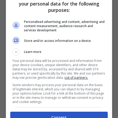
your personal data for the following
purposes:
Personalised advertising and content, advertising and
Bollettino Covid: i
content measurement, audience research and
services development
numeri dei vaccini
Store and/or access information on a device
I numeri dei vaccini
: 107.308.562
Learn more
somministrazioni in totale. Le persone vaccinate
Your personal data will be processed and information from
che hanno completato il ciclo di vaccinazione
your device (cookies, unique identifiers, and other device
data) may be stored by, accessed by and shared with 319
sono oggi 46.166.435. Si tratta del 85,48% della
partners, or used specifically by this site. We and our partners
popolazione italiana di età maggiore di dodici
may use precise geolocation data.
List of partners.
anni. Inoltre, sono 47.904.357 quelli che hanno
Some vendors may process your personal data on the basis
of legitimate interest, which you can object to by managing
ricevuto almeno una dose (88,70% della
your options below. Look for a link at the bottom of this page
popolazione over 12).
or in the site menu to manage or withdraw consent in privacy
and cookie settings.
Totale guariti
da al massimo sei mesi: 389.678
(0,72% della popolazione over 12).
Consent