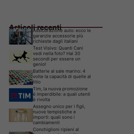
Articoli recenti
Assicurazione auto: ecco le
garanzie accessorie più
richieste dagli italiani
Test Visivo: Quanti Cani
vedi nella foto? Hai 30
secondi per essere un
genio!
Batterie al sale marino: 4
volte la capacità di quelle al
litio
Tim, la nuova promozione
è imperdibile: a quali utenti
è rivolta
Assegno unico per i figli,
nuove tempistiche e
importi: quali sono i
cambiamenti
Conchiglioni ripieni al