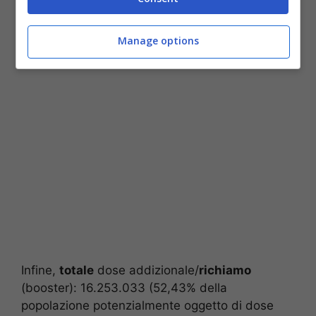
Totale
con
almeno una dose + guariti
da al
massimo sei mesi: 48.294.035 (89,42% della
Manage options
popolazione over 12).
Infine,
totale
dose addizionale/
richiamo
(booster): 16.253.033 (52,43% della
popolazione potenzialmente oggetto di dose